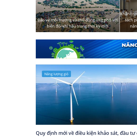
Khẩn trư
Bảo vệ môi trường và chủ động ứng phó với
sách p
biến đổi khí hậu trong thời kỳ mới
năn
Năng lượng gió
Quy định mới về điều kiện khảo sát, đầu tư