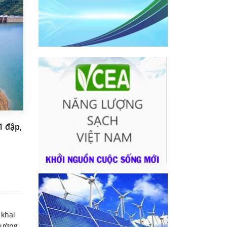
1 đập,
 khai
hường