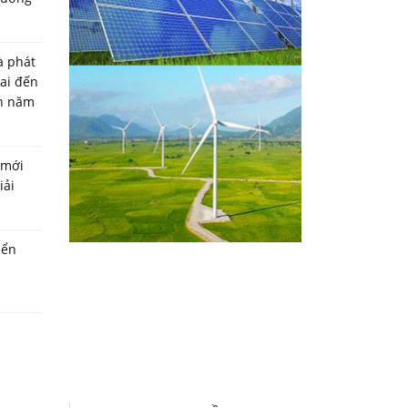
à phát
ai đến
n năm
 mới
iải
iển