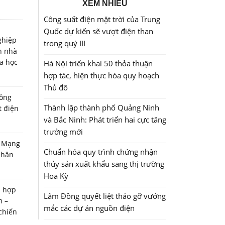
XEM NHIỀU
Công suất điện mặt trời của Trung
Quốc dự kiến sẽ vượt điện than
ghiệp
trong quý III
h nhà
a học
Hà Nội triển khai 50 thỏa thuận
hợp tác, hiện thực hóa quy hoạch
Thủ đô
ông
Thành lập thành phố Quảng Ninh
t điện
và Bắc Ninh: Phát triển hai cực tăng
trưởng mới
n Mạng
Chuẩn hóa quy trình chứng nhận
 nhân
thủy sản xuất khẩu sang thị trường
Hoa Kỳ
h hợp
Lâm Đồng quyết liệt tháo gỡ vướng
m –
mắc các dự án nguồn điện
chiến