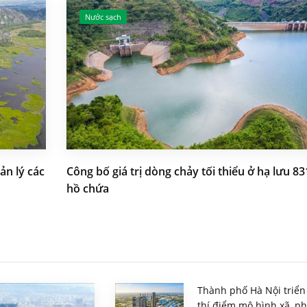
Nước sạch
ản lý các
Công bố giá trị dòng chảy tối thiểu ở hạ lưu 83
hồ chứa
Thành phố Hà Nội triển
thí điểm mô hình xã, p