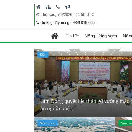
|
Thứ sáu, 7/8/2026
11:58 UTC
Đường dây nóng: 0969.019.086
Tin tức
Năng lượng sạch
Năng
Điện
Lâm Đồng quyết liệt tháo gỡ vướng mắc 
án nguồn điện
Môi trường
Năng lư