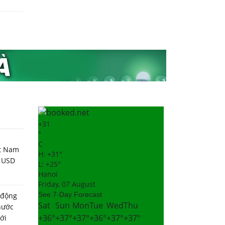
31
+
°
C
ệt Nam
H:
31°
+
ỷ USD
L:
25°
+
Hanoi
Friday, 07 August
See 7-Day Forecast
 động
Sat
Sun
Mon
Tue
Wed
Thu
nước
36°
37°
37°
36°
37°
37°
ới
+
+
+
+
+
+