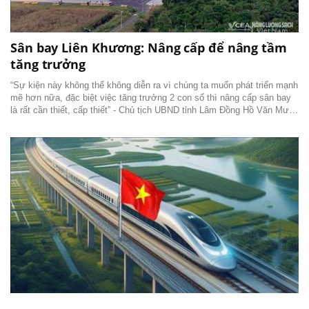
Sân bay Liên Khương: Nâng cấp để nâng tầm
tăng trưởng
“Sự kiện này không thể không diễn ra vì chúng ta muốn phát triển mạnh
mẽ hơn nữa, đặc biệt việc tăng trưởng 2 con số thì nâng cấp sân bay
là rất cần thiết, cấp thiết” - Chủ tịch UBND tỉnh Lâm Đồng Hồ Văn Mười
khẳng định tại Lễ khởi công Dự án Sửa chữa Sân bay Liên Khương.