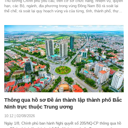
Thủ tướng Chính phủ yêu cầu, trên cơ sở chức năng, nhiệm vụ, quyền
hạn, các Bộ, ngành, địa phương trong vùng Đông Nam Bộ rà soát lại
thể chế; rà soát lại quy hoạch vùng và của từng, tỉnh, thành phố, thực
hiện tích hợp các quy hoạch trên cơ sở khoa học, thực tiễn để kiến tạo
không gian phát triển...
Thông qua hồ sơ Đề án thành lập thành phố Bắc
Ninh trực thuộc Trung ương
10:12 | 02/08/2026
Ngày 1/8, Chính phủ ban hành Nghị quyết số 205/NQ-CP thông qua hồ