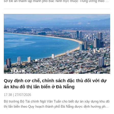
sơ Đề án thành lập thành phố Bắc Ninh trực thuộc Trung ương theo đề
nghị của Bộ Nội vụ.
Quy định cơ chế, chính sách đặc thù đối với dự
án khu đô thị lấn biển ở Đà Nẵng
17:38 | 27/07/2026
Bộ trưởng Bộ Tài chính Ngô Văn Tuấn cho biết dự án xây dựng khu đô
thị lấn biển theo Quy hoạch thành phố Đà Nẵng được định hướng phát
triển trở thành khu đô thị biển hiện đại, tầm cỡ quốc tế.