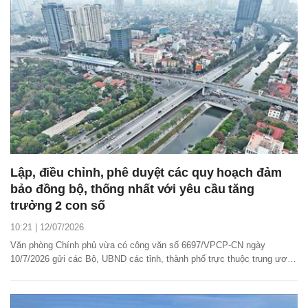
Lập, điều chỉnh, phê duyệt các quy hoạch đảm
bảo đồng bộ, thống nhất với yêu cầu tăng
trưởng 2 con số
10:21 | 12/07/2026
Văn phòng Chính phủ vừa có công văn số 6697/VPCP-CN ngày
10/7/2026 gửi các Bộ, UBND các tỉnh, thành phố trực thuộc trung ương
truyền đạt ý kiến chỉ đạo của Phó Thủ tướng Thường trực Chính phủ
Phạm Gia Túc về tiến độ lập, điều chỉnh, phê duyệt các quy hoạch
thuộc hệ thống quy hoạch đảm bảo đồng bộ,...