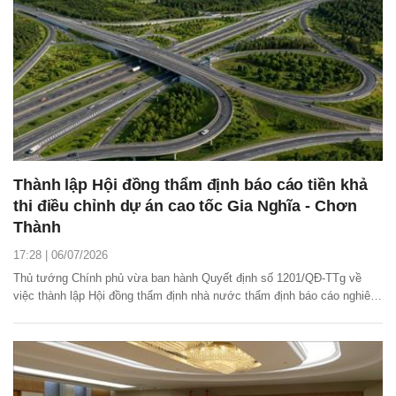
Thành lập Hội đồng thẩm định báo cáo tiền khả
thi điều chỉnh dự án cao tốc Gia Nghĩa - Chơn
Thành
17:28 | 06/07/2026
Thủ tướng Chính phủ vừa ban hành Quyết định số 1201/QĐ-TTg về
việc thành lập Hội đồng thẩm định nhà nước thẩm định báo cáo nghiên
cứu tiền khả thi điều chỉnh dự án đầu tư xây dựng đường cao tốc Bắc -
Nam phía Tây đoạn Gia Nghĩa (Đắk Nông) - Chơn Thành (Bình Phước).