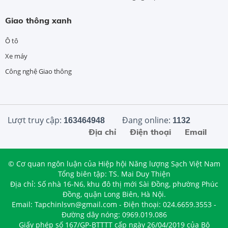
Giao thông xanh
Ô tô
Xe máy
Công nghệ Giao thông
Lượt truy cập:
Đang online:
163464948
1132
Địa chỉ
Điện thoại
Email
© Cơ quan ngôn luận của Hiệp hội Năng lượng Sạch Việt Nam
Tổng biên tập: TS. Mai Duy Thiện
Địa chỉ: Số nhà 16-N6, khu đô thị mới Sài Đồng, phường Phúc
Đồng, quận Long Biên, Hà Nội.
Email: Tapchinlsvn@gmail.com - Điện thoại: 024.6659.3553 -
Đường dây nóng: 0969.019.086
Giấy phép số 167/GP-BTTTT cấp ngày 26/04/2019 của Bộ