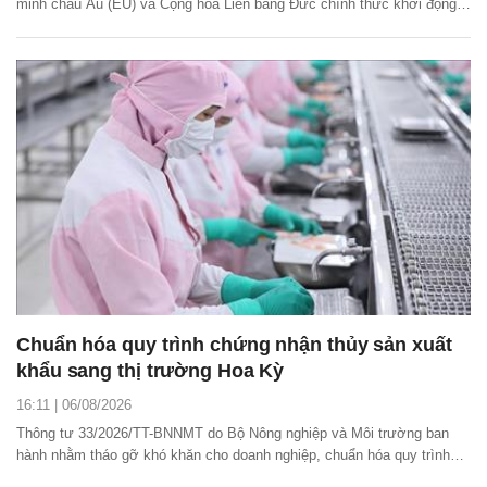
minh châu Âu (EU) và Cộng hòa Liên bang Đức chính thức khởi động
dự án Hỗ trợ ngành lâm nghiệp Việt Nam của Liên minh châu Âu.
Chuẩn hóa quy trình chứng nhận thủy sản xuất
khẩu sang thị trường Hoa Kỳ
16:11 | 06/08/2026
Thông tư 33/2026/TT-BNNMT do Bộ Nông nghiệp và Môi trường ban
hành nhằm tháo gỡ khó khăn cho doanh nghiệp, chuẩn hóa quy trình
chứng nhận thủy sản xuất khẩu sang thị trường Hoa Kỳ (COA), minh