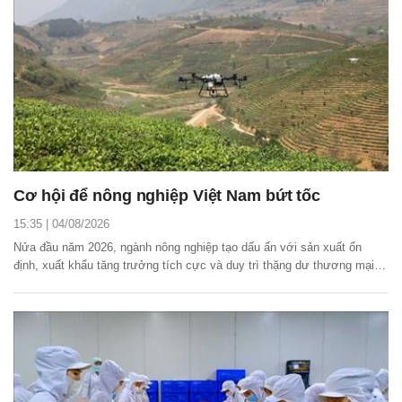
Cơ hội để nông nghiệp Việt Nam bứt tốc
15:35 | 04/08/2026
Nửa đầu năm 2026, ngành nông nghiệp tạo dấu ấn với sản xuất ổn
định, xuất khẩu tăng trưởng tích cực và duy trì thặng dư thương mại,
tiếp tục khẳng định vai trò trụ đỡ của nền kinh tế.