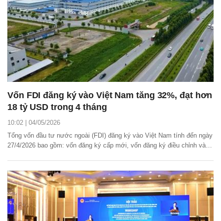
Vốn FDI đăng ký vào Việt Nam tăng 32%, đạt hơn
18 tỷ USD trong 4 tháng
10:02 | 04/05/2026
Tổng vốn đầu tư nước ngoài (FDI) đăng ký vào Việt Nam tính đến ngày
27/4/2026 bao gồm: vốn đăng ký cấp mới, vốn đăng ký điều chỉnh và
giá trị góp vốn, mua cổ phần của nhà đầu tư nước ngoài đạt 18,24 tỷ
USD, tăng 32% so với cùng kỳ năm trước.