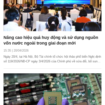
Nâng cao hiệu quả huy động và sử dụng nguồn
vốn nước ngoài trong giai đoạn mới
15:35 | 20/04/2026
Ngày 20/4, tại Hà Nội, Bộ Tài chính tổ chức hội thảo phổ biến Nghị định
số 119/2026/NĐ-CP ngày 3/4/2026 của Chính phủ về sửa đổi, bổ sung
một số điều của Nghị định số 242/2025/NĐ-CP liên quan đến quản lý và
sử dụng vốn hỗ trợ phát triển chính thức (ODA) và vay ưu đãi nước
ngoài. Đồng thời, hội nghị...