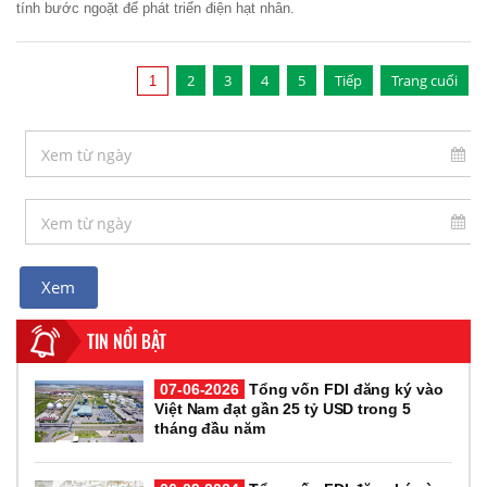
tính bước ngoặt để phát triển điện hạt nhân.
2
3
4
5
Tiếp
Trang cuối
1
TIN NỔI BẬT
07-06-2026
Tổng vốn FDI đăng ký vào
Việt Nam đạt gần 25 tỷ USD trong 5
tháng đầu năm