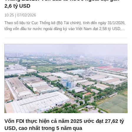
2,6 tỷ USD
10:25 | 07/02/2026
Theo số liệu từ Cục Thống kê (Bộ Tài chính), tính đến ngày 31/1/2026,
tổng vốn đầu tư nước ngoài đăng ký vào Việt Nam đạt 2,58 tỷ USD,
giảm 40,6% so với cùng kỳ năm trước. Tuy nhiên, thu hút đầu tư nước
ngoài vẫn ghi nhận những gam màu sáng từ khả năng giải ngân và sự
gia tăng của các dự án mới.
Vốn FDI thực hiện cả năm 2025 ước đạt 27,62 tỷ
USD, cao nhất trong 5 năm qua