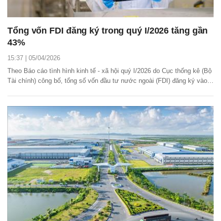
Tổng vốn FDI đăng ký trong quý I/2026 tăng gần
43%
15:37 | 05/04/2026
Theo Báo cáo tình hình kinh tế - xã hội quý I/2026 do Cục thống kê (Bộ
Tài chính) công bố, tổng số vốn đầu tư nước ngoài (FDI) đăng ký vào
Việt Nam tính đến ngày 31/3/2026 đạt 15,2 tỷ USD, tăng 42,9% so với
cùng kỳ năm trước.