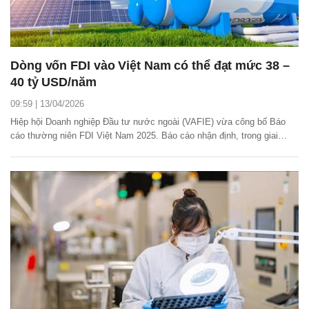
Dòng vốn FDI vào Việt Nam có thể đạt mức 38 –
40 tỷ USD/năm
09:59 | 13/04/2026
Hiệp hội Doanh nghiệp Đầu tư nước ngoài (VAFIE) vừa công bố Báo
cáo thường niên FDI Việt Nam 2025. Báo cáo nhận định, trong giai
đoạn 2026 – 2030, dòng vốn FDI vào Việt Nam có thể đạt mức 38 – 40
tỷ USD/năm, với sự dịch chuyển rõ rệt sang các lĩnh vực "xanh" và
"số".