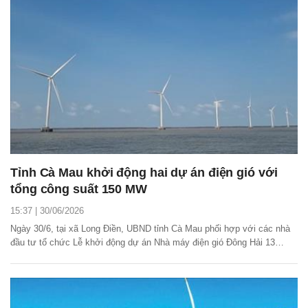
Tỉnh Cà Mau khởi động hai dự án điện gió với
tổng công suất 150 MW
15:37 | 30/06/2026
Ngày 30/6, tại xã Long Điền, UBND tỉnh Cà Mau phối hợp với các nhà
đầu tư tổ chức Lễ khởi động dự án Nhà máy điện gió Đông Hải 13
(công suất 100 MW) và Nhà máy điện gió Đông Hải 3 giai đoạn 1 (công
suất 50 MW).