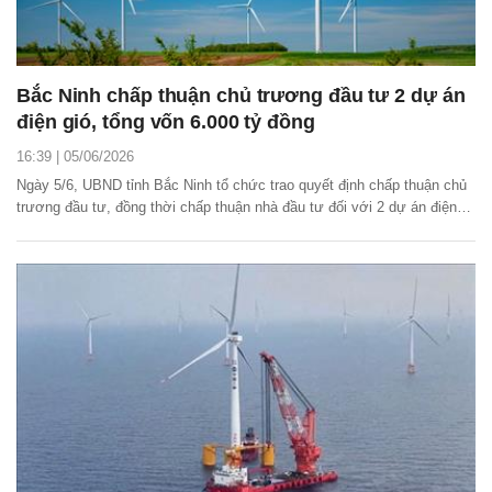
Bắc Ninh chấp thuận chủ trương đầu tư 2 dự án
điện gió, tổng vốn 6.000 tỷ đồng
16:39 | 05/06/2026
Ngày 5/6, UBND tỉnh Bắc Ninh tổ chức trao quyết định chấp thuận chủ
trương đầu tư, đồng thời chấp thuận nhà đầu tư đối với 2 dự án điện
gió gồm dự án Nhà máy điện gió SD Sơn Động và dự án Nhà máy điện
gió Bắc Giang 2.