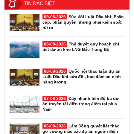
TIN ĐẶC BIỆT
09-08-2026
Sửa đổi Luật Dầu khí: Phân
cấp, phân quyền nhưng phải kiểm soát
rủi ro
08-08-2026
Phê duyệt quy hoạch chi
tiết dự án kho LNG Bắc Trung Bộ
08-08-2026
Quốc hội thảo luận dự án
Luật Dầu khí sửa đổi, bảo đảm an ninh
năng lượng
07-08-2026
Đẩy nhanh tiến độ ba dự
án truyền tải điện trọng điểm tại phía
Nam
06-08-2026
Lâm Đồng quyết liệt tháo
gỡ vướng mắc các dự án nguồn điện