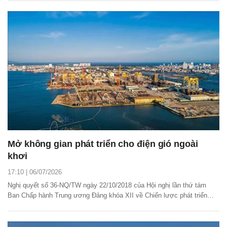
các cơ chế, chính sách phát triển năng lượng quốc gia giai đoạn 2026 -
2030.
Mở không gian phát triển cho điện gió ngoài
khơi
17:10 | 06/07/2026
Nghị quyết số 36-NQ/TW ngày 22/10/2018 của Hội nghị lần thứ tám
Ban Chấp hành Trung ương Đảng khóa XII về Chiến lược phát triển
bền vững kinh tế biển Việt Nam đến năm 2030, tầm nhìn 2045 sau 8
năm triển khai đã xác lập tư duy mới về phát triển các ngành công
nghiệp hiện đại, xanh và có giá trị gia...