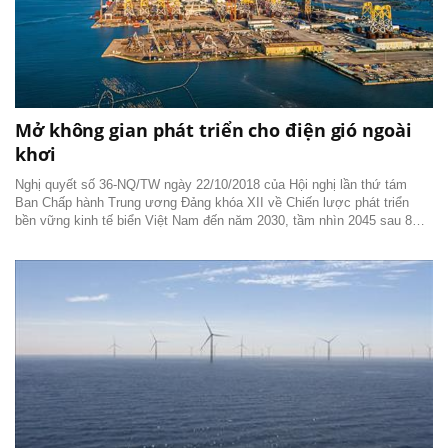
Mở không gian phát triển cho điện gió ngoài
khơi
Nghị quyết số 36-NQ/TW ngày 22/10/2018 của Hội nghị lần thứ tám
Ban Chấp hành Trung ương Đảng khóa XII về Chiến lược phát triển
bền vững kinh tế biển Việt Nam đến năm 2030, tầm nhìn 2045 sau 8
năm triển khai đã xác lập tư duy mới về phát triển các ngành công
nghiệp hiện đại, xanh và có giá trị gia...