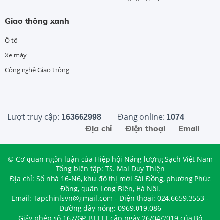
Giao thông xanh
Ô tô
Xe máy
Công nghệ Giao thông
Lượt truy cập:
Đang online:
163662998
1074
Địa chỉ
Điện thoại
Email
© Cơ quan ngôn luận của Hiệp hội Năng lượng Sạch Việt Nam
Tổng biên tập: TS. Mai Duy Thiện
Địa chỉ: Số nhà 16-N6, khu đô thị mới Sài Đồng, phường Phúc
Đồng, quận Long Biên, Hà Nội.
Email: Tapchinlsvn@gmail.com - Điện thoại: 024.6659.3553 -
Đường dây nóng: 0969.019.086
Giấy phép số 167/GP-BTTTT cấp ngày 26/04/2019 của Bộ