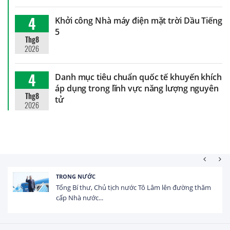
4
Khởi công Nhà máy điện mặt trời Dầu Tiếng
5
Thg8
2026
4
Danh mục tiêu chuẩn quốc tế khuyến khích
áp dụng trong lĩnh vực năng lượng nguyên
Thg8
tử
2026
HOẠT ĐỘNG ĐẦU TƯ
Tổng vốn FDI đăng ký vào Việt Nam đạt gần 25 tỷ
USD trong 5 tháng...