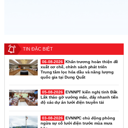
TIN ĐẶC BIỆT
06-08-2026
Khẩn trương hoàn thiện đề
xuất cơ chế, chính sách phát triển
Trung tâm lọc hóa dầu và năng lượng
quốc gia tại Dung Quất
05-08-2026
EVNNPT kiến nghị tỉnh Đắk
Lắk tháo gỡ vướng mắc, đẩy nhanh tiến
độ các dự án lưới điện truyền tải
03-08-2026
EVNNPC chủ động phòng
ngừa sự cố lưới điện trước mùa mưa