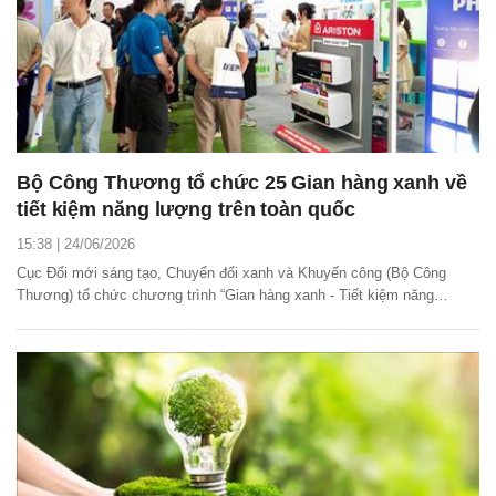
Bộ Công Thương tổ chức 25 Gian hàng xanh về
tiết kiệm năng lượng trên toàn quốc
15:38 | 24/06/2026
Cục Đổi mới sáng tạo, Chuyển đổi xanh và Khuyến công (Bộ Công
Thương) tổ chức chương trình “Gian hàng xanh - Tiết kiệm năng
lượng” năm 2026. Chương trình nhằm nâng cao nhận thức cộng đồng
về sử dụng năng lượng tiết kiệm và hiệu quả, thúc đẩy sản xuất xanh,
hình thành thói quen tiêu dùng xanh trong...