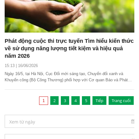
Phát động cuộc thi trực tuyến Tìm hiểu kiến thức
về sử dụng năng lượng tiết kiệm và hiệu quả
năm 2026
15:13 | 16/06/2026
Ngày 16/5, tại Hà Nội, Cục Đổi mới sáng tạo, Chuyển đổi xanh và
Khuyến công (Bộ Công Thương) phối hợp với Cơ quan Báo và Phát
thanh, Truyền hình Hà Nội tổ chức Lễ phát động cuộc thi trực tuyến
“Tìm hiểu kiến thức về sử dụng năng lượng tiết kiệm và hiệu quả năm
2026”.
2
3
4
5
Tiếp
Trang cuối
1