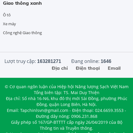
Giao thông xanh
Ô tô
Xe máy
Công nghệ Giao thông
Lượt truy cập:
Đang online:
163281271
1646
Địa chỉ
Điện thoại
Email
© Cơ quan ngôn luận của Hiệp hội Năng lượng Sạch Việt Nam
Tổng biên tập: TS. Mai Duy Thiện
Địa chỉ: Số nhà 16-N6, khu đô thị mới Sài Đồng, phường Phúc
Đồng, quận Long Biên, Hà Nội.
Email: Tapchinlsvn@gmail.com - Điện thoại: 024.6659.3553 -
Đường dây nóng: 0906.231.868
Giấy phép số 167/GP-BTTTT cấp ngày 26/04/2019 của Bộ
Thông tin và Truyền thông.