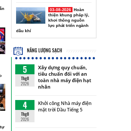
dẫn
03-08-2026
Hoàn
thiện khung pháp lý,
khơi thông nguồn
lực phát triển ngành
dầu khí
NĂNG LƯỢNG SẠCH
5
Xây dựng quy chuẩn,
n
tiêu chuẩn đối với an
o
Thg8
toàn nhà máy điện hạt
2026
nhân
4
Khởi công Nhà máy điện
mặt trời Dầu Tiếng 5
Thg8
h
2026
,
 tự