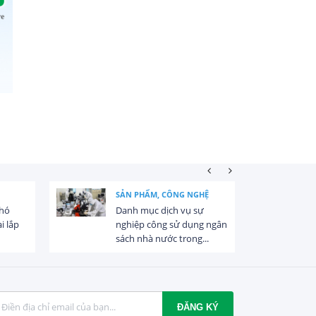
N PHẨM, CÔNG NGHỆ
NĂNG LƯỢNG GIÓ
nh mục dịch vụ sự
Quy định mới về điều kiện
hiệp công sử dụng ngân
khảo sát, đầu tư dự án
ch nhà nước trong...
điện gió ngoài...
ĐĂNG KÝ