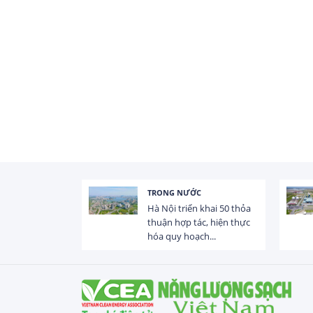
TRONG NƯỚC
HOẠT ĐỘNG ĐẦU TƯ
Hà Nội triển khai 50 thỏa
Tổng vốn FDI đăng ký
thuận hợp tác, hiện thực
Việt Nam đạt gần 25 t
hóa quy hoạch...
USD trong 5 tháng...