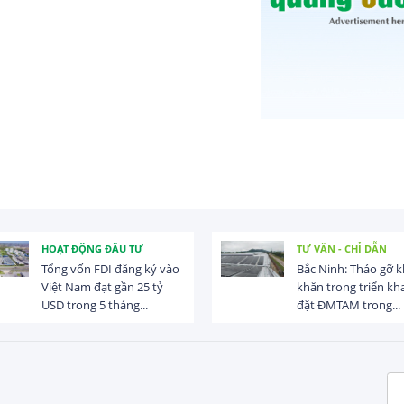
TƯ VẤN - CHỈ DẪN
SẢ
 vào
Bắc Ninh: Tháo gỡ khó
Da
ỷ
khăn trong triển khai lắp
ng
đặt ĐMTAM trong...
sá