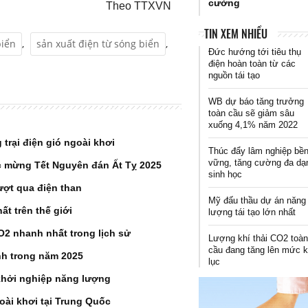
cường
Theo TTXVN
TIN XEM NHIỀU
biển
,
sản xuất điện từ sóng biển
,
Đức hướng tới tiêu thụ
điện hoàn toàn từ các
nguồn tái tạo
WB dự báo tăng trưởng
toàn cầu sẽ giảm sâu
xuống 4,1% năm 2022
 trại điện gió ngoài khơi
Thúc đẩy lâm nghiệp bề
vững, tăng cường đa dạ
 mừng Tết Nguyên đán Ất Tỵ 2025
sinh học
ượt qua điện than
Mỹ đấu thầu dự án năng
t trên thế giới
lượng tái tạo lớn nhất
O2 nhanh nhất trong lịch sử
Lượng khí thải CO2 toà
cầu đang tăng lên mức 
ỉnh trong năm 2025
lục
khởi nghiệp năng lượng
goài khơi tại Trung Quốc