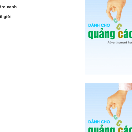
dro xanh
ế giới