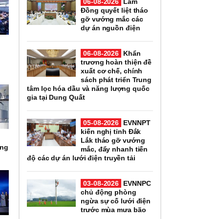
06-08-2026
Lâm
Đồng quyết liệt tháo
gỡ vướng mắc các
dự án nguồn điện
06-08-2026
Khẩn
trương hoàn thiện đề
xuất cơ chế, chính
sách phát triển Trung
tâm lọc hóa dầu và năng lượng quốc
gia tại Dung Quất
05-08-2026
EVNNPT
kiến nghị tỉnh Đắk
Lắk tháo gỡ vướng
ợng
mắc, đẩy nhanh tiến
độ các dự án lưới điện truyền tải
03-08-2026
EVNNPC
chủ động phòng
ngừa sự cố lưới điện
trước mùa mưa bão