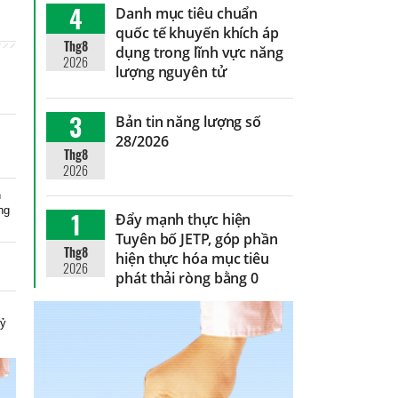
4
Danh mục tiêu chuẩn
quốc tế khuyến khích áp
Thg8
dụng trong lĩnh vực năng
2026
lượng nguyên tử
3
Bản tin năng lượng số
28/2026
Thg8
2026
n
ng
1
Đẩy mạnh thực hiện
Tuyên bố JETP, góp phần
Thg8
hiện thực hóa mục tiêu
2026
phát thải ròng bằng 0
n
kỷ