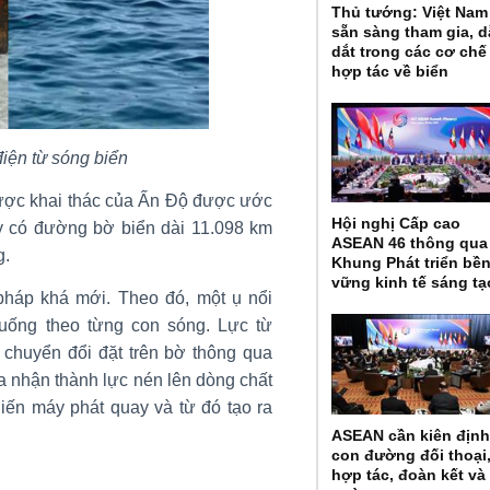
Thủ tướng: Việt Nam
sẵn sàng tham gia, 
dắt trong các cơ chế
hợp tác về biển
điện từ sóng biển
được khai thác của Ấn Độ được ước
Hội nghị Cấp cao
 có đường bờ biển dài 11.098 km
ASEAN 46 thông qua
g.
Khung Phát triển bề
vững kinh tế sáng tạ
pháp khá mới. Theo đó, một ụ nổi
uống theo từng con sóng. Lực từ
 chuyển đổi đặt trên bờ thông qua
a nhận thành lực nén lên dòng chất
hiến máy phát quay và từ đó tạo ra
ASEAN cần kiên địn
con đường đối thoại
hợp tác, đoàn kết và