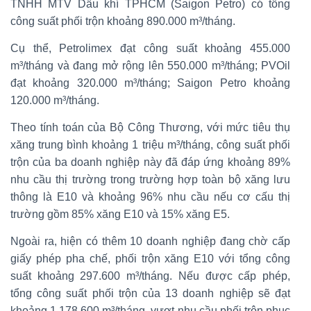
TNHH MTV Dầu khí TPHCM (Saigon Petro) có tổng
công suất phối trộn khoảng 890.000 m³/tháng.
Cụ thể, Petrolimex đạt công suất khoảng 455.000
m³/tháng và đang mở rộng lên 550.000 m³/tháng; PVOil
đạt khoảng 320.000 m³/tháng; Saigon Petro khoảng
120.000 m³/tháng.
Theo tính toán của Bộ Công Thương, với mức tiêu thụ
xăng trung bình khoảng 1 triệu m³/tháng, công suất phối
trộn của ba doanh nghiệp này đã đáp ứng khoảng 89%
nhu cầu thị trường trong trường hợp toàn bộ xăng lưu
thông là E10 và khoảng 96% nhu cầu nếu cơ cấu thị
trường gồm 85% xăng E10 và 15% xăng E5.
Ngoài ra, hiện có thêm 10 doanh nghiệp đang chờ cấp
giấy phép pha chế, phối trộn xăng E10 với tổng công
suất khoảng 297.600 m³/tháng. Nếu được cấp phép,
tổng công suất phối trộn của 13 doanh nghiệp sẽ đạt
khoảng 1.178.600 m³/tháng, vượt nhu cầu phối trộn phục