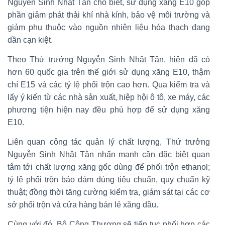
Nguyễn Sinh Nhật Tân cho biết, sử dụng xăng E10 góp
phần giảm phát thải khí nhà kính, bảo vệ môi trường và
giảm phụ thuộc vào nguồn nhiên liệu hóa thạch đang
dần cạn kiệt.
Theo Thứ trưởng Nguyễn Sinh Nhật Tân, hiện đã có
hơn 60 quốc gia trên thế giới sử dụng xăng E10, thậm
chí E15 và các tỷ lệ phối trộn cao hơn. Qua kiểm tra và
lấy ý kiến từ các nhà sản xuất, hiệp hội ô tô, xe máy, các
phương tiện hiện nay đều phù hợp để sử dụng xăng
E10.
Liên quan công tác quản lý chất lượng, Thứ trưởng
Nguyễn Sinh Nhật Tân nhấn mạnh cần đặc biệt quan
tâm tới chất lượng xăng gốc dùng để phối trộn ethanol;
tỷ lệ phối trộn bảo đảm đúng tiêu chuẩn, quy chuẩn kỹ
thuật; đồng thời tăng cường kiểm tra, giám sát tại các cơ
sở phối trộn và cửa hàng bán lẻ xăng dầu.
Cùng với đó, Bộ Công Thương sẽ tiếp tục phối hợp các