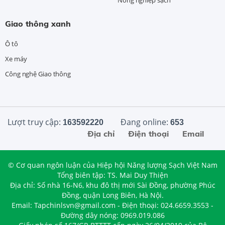
Nông nghiệp sạch
Giao thông xanh
Ô tô
Xe máy
Công nghệ Giao thông
Lượt truy cập:
Đang online:
163592220
653
Địa chỉ
Điện thoại
Email
© Cơ quan ngôn luận của Hiệp hội Năng lượng Sạch Việt Nam
Tổng biên tập: TS. Mai Duy Thiện
Địa chỉ: Số nhà 16-N6, khu đô thị mới Sài Đồng, phường Phúc
Đồng, quận Long Biên, Hà Nội.
Email: Tapchinlsvn@gmail.com - Điện thoại: 024.6659.3553 -
Đường dây nóng: 0969.019.086