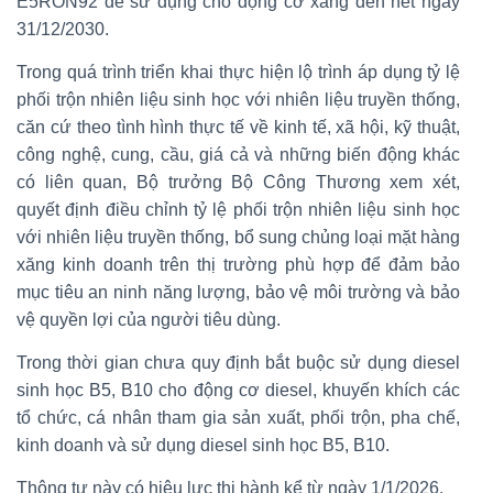
E5RON92 để sử dụng cho động cơ xăng đến hết ngày
31/12/2030.
Trong quá trình triển khai thực hiện lộ trình áp dụng tỷ lệ
phối trộn nhiên liệu sinh học với nhiên liệu truyền thống,
căn cứ theo tình hình thực tế về kinh tế, xã hội, kỹ thuật,
công nghệ, cung, cầu, giá cả và những biến động khác
có liên quan, Bộ trưởng Bộ Công Thương xem xét,
quyết định điều chỉnh tỷ lệ phối trộn nhiên liệu sinh học
với nhiên liệu truyền thống, bổ sung chủng loại mặt hàng
xăng kinh doanh trên thị trường phù hợp để đảm bảo
mục tiêu an ninh năng lượng, bảo vệ môi trường và bảo
vệ quyền lợi của người tiêu dùng.
Trong thời gian chưa quy định bắt buộc sử dụng diesel
sinh học B5, B10 cho động cơ diesel, khuyến khích các
tổ chức, cá nhân tham gia sản xuất, phối trộn, pha chế,
kinh doanh và sử dụng diesel sinh học B5, B10.
Thông tư này có hiệu lực thi hành kể từ ngày 1/1/2026.