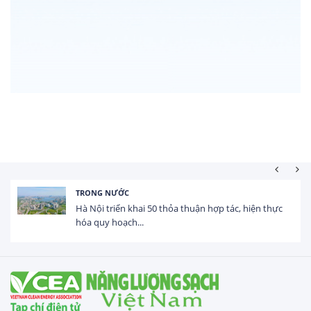
HOẠT ĐỘNG ĐẦU TƯ
Tổng vốn FDI đăng ký vào Việt Nam đạt gần 25 tỷ
USD trong 5 tháng...