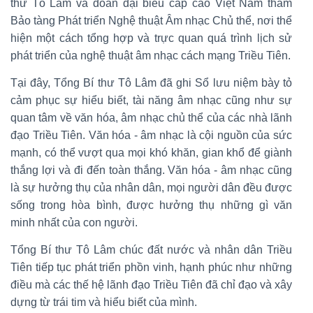
thư Tô Lâm và đoàn đại biểu cấp cao Việt Nam thăm
Bảo tàng Phát triển Nghệ thuật Âm nhạc Chủ thể, nơi thể
hiện một cách tổng hợp và trực quan quá trình lịch sử
phát triển của nghệ thuật âm nhạc cách mạng Triều Tiên.
Tại đây, Tổng Bí thư Tô Lâm đã ghi Sổ lưu niệm bày tỏ
cảm phục sự hiểu biết, tài năng âm nhạc cũng như sự
quan tâm về văn hóa, âm nhạc chủ thể của các nhà lãnh
đạo Triều Tiên. Văn hóa - âm nhạc là cội nguồn của sức
mạnh, có thể vượt qua mọi khó khăn, gian khổ để giành
thắng lợi và đi đến toàn thắng. Văn hóa - âm nhạc cũng
là sự hưởng thụ của nhân dân, mọi người dân đều được
sống trong hòa bình, được hưởng thụ những gì văn
minh nhất của con người.
Tổng Bí thư Tô Lâm chúc đất nước và nhân dân Triều
Tiên tiếp tục phát triển phồn vinh, hạnh phúc như những
điều mà các thế hệ lãnh đạo Triều Tiên đã chỉ đạo và xây
dựng từ trái tim và hiểu biết của mình.