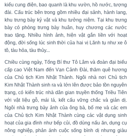
kiểu cung điện, bao quanh là khu vườn, hồ nước, tượng
đài. Cấu trúc bên trong gồm nhiều đại sảnh, hành lang,
khu trưng bày kỷ vật và khu tưởng niệm. Tại khu trưng
bày có phòng trưng bày huân, huy chương các nước
trao tặng. Nhiều hình ảnh, hiện vật gắn liền với hoạt
động, đời sống lúc sinh thời của hai vị Lãnh tụ như xe ô
tô, tàu hỏa, tàu thủy...
Chiều cùng ngày, Tổng Bí thư Tô Lâm và đoàn đại biểu
cấp cao Việt Nam đến Vạn Cảnh Đài, thăm quê hương
của Chủ tịch Kim Nhật Thành. Ngôi nhà nơi Chủ tịch
Kim Nhật Thành sinh ra và lớn lên được bảo tồn nguyên
trạng, có kiến trúc nhà dân gian truyền thống Triều Tiên
với vật liệu gỗ, mái lá, kết cấu vững chắc và giản dị.
Ngôi nhà trưng bày ảnh của ông bà, bố mẹ và các em
của Chủ tịch Kim Nhật Thành cùng các vật dụng sinh
hoạt của gia đình như bếp củi, đồ dùng nấu ăn, dụng cụ
nông nghiệp, phản ánh cuộc sống bình dị nhưng giàu