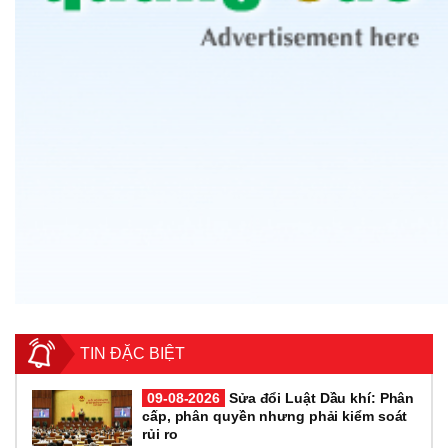
TIN ĐẶC BIỆT
09-08-2026
Sửa đổi Luật Dầu khí: Phân
cấp, phân quyền nhưng phải kiểm soát
rủi ro