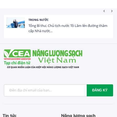
HOẠT ĐỘNG ĐẦU TƯ
Tổng vốn FDI đăng ký vào Việt Nam đạt gần 25 tỷ
USD trong 5 tháng...
ĐĂNG KÝ
Tin tức
Năng lượng sạch