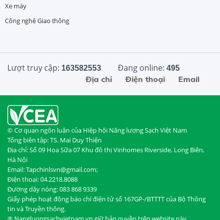
Xe máy
Công nghệ Giao thông
Lượt truy cập:
Đang online:
163582553
495
Địa chỉ
Điện thoại
Email
© Cơ quan ngôn luận của Hiệp hội Năng lượng Sạch Việt Nam
Tổng biên tập: TS. Mai Duy Thiện
Địa chỉ: Số 09 Hoa Sữa 07 Khu đô thị Vinhomes Riverside, Long Biên,
Hà Nội
Email: Tapchinlsvn@gmail.com;
Điện thoại: 04.2218.8088
Đường dây nóng: 083 868 9339
Giấy phép hoạt động báo chí điện tử số 167GP-/BTTTT của Bộ Thông
tin và Truyền thông.
® Nangluongsachvietnam.vn giữ bản quyền trên website này.