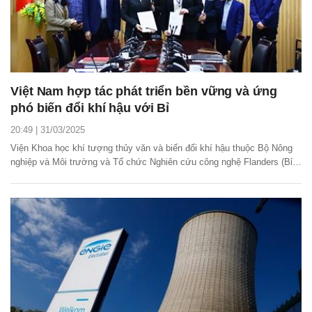
Việt Nam hợp tác phát triển bền vững và ứng
phó biến đổi khí hậu với Bỉ
20:49 | 31/03/2025
Viện Khoa học khí tượng thủy văn và biến đổi khí hậu thuộc Bộ Nông
nghiệp và Môi trường và Tổ chức Nghiên cứu công nghệ Flanders (Bỉ)
vừa công bố biên bản ghi nhớ (MoU) hợp tác nghiên cứu khoa học và
phát triển công nghệ trong lĩnh vực khí hậu đô thị, biến đổi khí hậu,
năng lượng bền vững và quản lý...