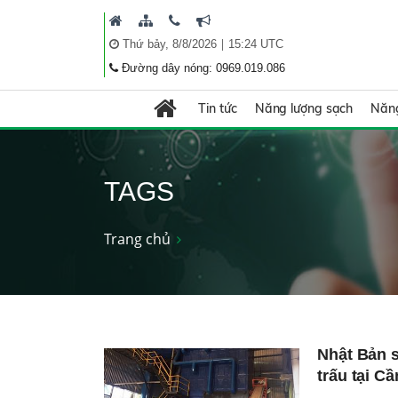
|
Thứ bảy, 8/8/2026
15:24 UTC
Đường dây nóng: 0969.019.086
Tin tức
Năng lượng sạch
Năng
TAGS
Trang chủ
Nhật Bản s
trấu tại C