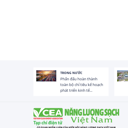
TRONG NƯỚC
 trị dòng chảy
Phấn đấu hoàn thành
hạ lưu 831 đập,
toàn bộ chỉ tiêu kế hoạch
phát triển kinh tế...