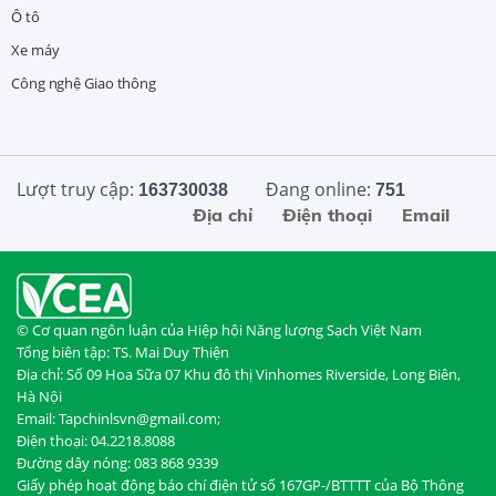
Ô tô
Xe máy
Công nghệ Giao thông
Lượt truy cập:
Đang online:
163730038
751
Địa chỉ
Điện thoại
Email
© Cơ quan ngôn luận của Hiệp hội Năng lượng Sạch Việt Nam
Tổng biên tập: TS. Mai Duy Thiện
Địa chỉ: Số 09 Hoa Sữa 07 Khu đô thị Vinhomes Riverside, Long Biên,
Hà Nội
Email: Tapchinlsvn@gmail.com;
Điện thoại: 04.2218.8088
Đường dây nóng: 083 868 9339
Giấy phép hoạt động báo chí điện tử số 167GP-/BTTTT của Bộ Thông