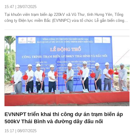
15:47 | 28/07/2025
Tại khuôn viên trạm biến áp 220kV xã Vũ Thư, tỉnh Hưng Yên, Tổng
công ty Điện lực miền Bắc (EVNNPC) vừa tổ chức Lễ gắn biển công
trình xuất tuyến 110kV sau TBA 220kV Vũ Thư" chào mừng Đại hội
Đảng bộ Tập đoàn Điện lực Việt Nam (EVN) lần thứ IV, nhiệm kỳ 2025
– 2030.
EVNNPT triển khai thi công dự án trạm biến áp
500kV Thái Bình và đường dây đấu nối
15:17 | 08/07/2025