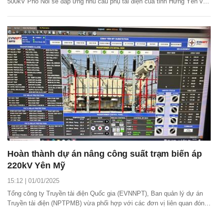
500kV Phố Nối sẽ đáp ứng nhu cầu phụ tải điện của tỉnh Hưng Yên và
vùng phụ cận, tăng cường cung cấp điện cho các trạm 110kV trong khu
vực.
Hoàn thành dự án nâng công suất trạm biến áp
220kV Yên Mỹ
15:12 | 01/01/2025
Tổng công ty Truyền tải điện Quốc gia (EVNNPT), Ban quản lý dự án
Truyền tải điện (NPTPMB) vừa phối hợp với các đơn vị liên quan đóng
điện dự án lắp máy biến áp thứ 2 trạm biến áp 220kV Yên Mỹ, qua đó