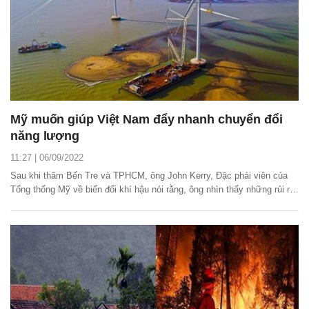
Mỹ muốn giúp Việt Nam đẩy nhanh chuyển đổi
năng lượng
11:27 | 06/09/2022
Sau khi thăm Bến Tre và TPHCM, ông John Kerry, Đặc phái viên của
Tổng thống Mỹ về biến đổi khí hậu nói rằng, ông nhìn thấy những rủi ro
nếu Việt Nam không tăng tốc chuyển đổi từ nhiên liệu hóa thạch sang
năng lượng tái tạo. Ông khẳng định, Mỹ sẵn sàng hỗ trợ Việt Nam
trong quá trình này.