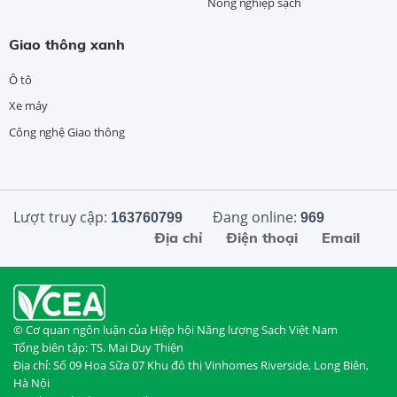
Nông nghiệp sạch
Giao thông xanh
Ô tô
Xe máy
Công nghệ Giao thông
Lượt truy cập:
Đang online:
163760799
969
Địa chỉ
Điện thoại
Email
© Cơ quan ngôn luận của Hiệp hội Năng lượng Sạch Việt Nam
Tổng biên tập: TS. Mai Duy Thiện
Địa chỉ: Số 09 Hoa Sữa 07 Khu đô thị Vinhomes Riverside, Long Biên,
Hà Nội