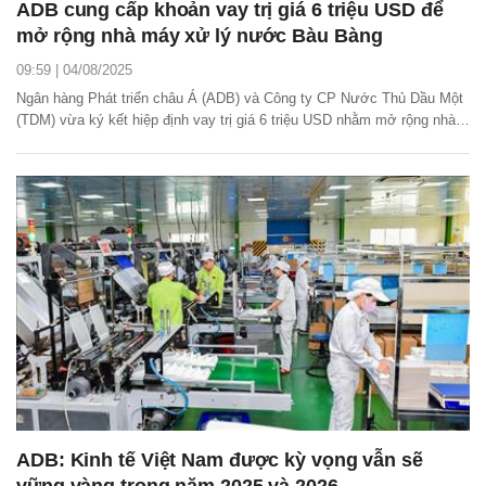
ADB cung cấp khoản vay trị giá 6 triệu USD để
mở rộng nhà máy xử lý nước Bàu Bàng
09:59 | 04/08/2025
Ngân hàng Phát triển châu Á (ADB) và Công ty CP Nước Thủ Dầu Một
(TDM) vừa ký kết hiệp định vay trị giá 6 triệu USD nhằm mở rộng nhà
máy xử lý nước Bàu Bàng.
ADB: Kinh tế Việt Nam được kỳ vọng vẫn sẽ
vững vàng trong năm 2025 và 2026