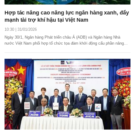
Hợp tác nâng cao năng lực ngân hàng xanh, đẩy
mạnh tài trợ khí hậu tại Việt Nam
10:30 | 31/01/2026
Ngày 30/1, Ngân hàng Phát triển châu Á (ADB) và Ngân hàng Nhà
nước Việt Nam phối hợp tổ chức tọa đàm khởi động cấu phần nâng
cao năng lực về ngân hàng xanh trong khuôn khổ hỗ trợ kỹ thuật thúc
đẩy tài chính toàn diện và tài trợ khí hậu.