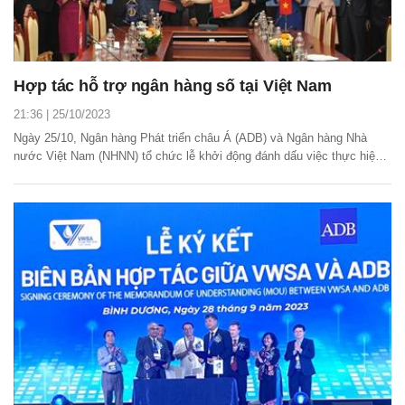
Hợp tác hỗ trợ ngân hàng số tại Việt Nam
21:36 | 25/10/2023
Ngày 25/10, Ngân hàng Phát triển châu Á (ADB) và Ngân hàng Nhà
nước Việt Nam (NHNN) tổ chức lễ khởi động đánh dấu việc thực hiện
dự án hỗ trợ kỹ thuật trị giá 5 triệu USD, được tài trợ bởi Chính phủ
Thụy Sĩ nhằm phát triển các công nghệ tài chính (fintech) giúp cải thiện
tài chính toàn diện ở Việt...