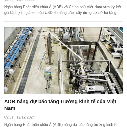
Ngân hàng Phát triển châu Á (ADB) và Chính phủ Việt Nam vừa ký kết
gói tài trợ trị giá 60 triệu USD để nâng cấp, xây dựng cơ sở hạ tầng
giao thông, cấp nước tại năm huyện miền núi có đông cộng đồng dân
tộc thiểu số cư trú nhất tại hai tỉnh ven biển miền Trung gồm Phú Yên
và Quảng Trị.
ADB nâng dự báo tăng trưởng kinh tế của Việt
Nam
09:51 | 12/12/2024
Ngân hàng Phát triển châu Á (ADB) nâng dự báo tăng trưởng kinh tế