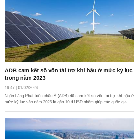
ADB cam kết số vốn tài trợ khí hậu ở mức kỷ lục
trong năm 2023
16:47 | 01/02/2024
Ngân hàng Phát triển châu Á (ADB) đã cam kết số vốn tài trợ khí hậu ở
mức kỷ lục vào năm 2023 là gần 10 tỉ USD nhằm giúp các quốc gia
thành viên đang phát triển tại châu Á và Thái Bình Dương cắt giảm
lượng phát thải khí nhà kính, thích ứng với tác động của một hành tinh
đang ấm lên.