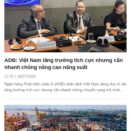
ADB: Việt Nam tăng trưởng tích cực nhưng cần
nhanh chóng nâng cao năng suất
17:02 | 18/07/2026
Ngân hàng Phát triển châu Á (ADB) nhận định Việt Nam đang duy trì đà
tăng trưởng tích cực nhưng cần nhanh chóng chuyển sang mô hình
phát triển dựa trên năng suất, đổi mới sáng tạo và doanh nghiệp trong
nước nếu muốn duy trì tăng trưởng chất lượng trong dài hạn vì lợi thế
chi phí thấp và dòng vốn FDI...