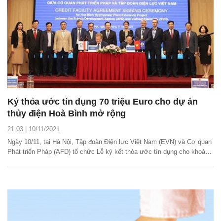
Ký thỏa ước tín dụng 70 triệu Euro cho dự án
thủy điện Hoà Bình mở rộng
21:03 | 10/11/2021
Ngày 10/11, tại Hà Nội, Tập đoàn Điện lực Việt Nam (EVN) và Cơ quan
Phát triển Pháp (AFD) tổ chức Lễ ký kết thỏa ước tín dụng cho khoản
vay ưu đãi không bảo lãnh Chính phủ trị giá 70 triệu Euro (tương đương
1.900 tỷ đồng, chiếm khoảng 20% tổng mức vốn đầu tư) cho dự án
Nhà máy thủy điện Hoà Bình mở...