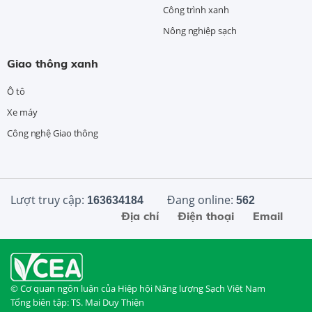
Công trình xanh
Nông nghiệp sạch
Giao thông xanh
Ô tô
Xe máy
Công nghệ Giao thông
Lượt truy cập:
Đang online:
163634184
562
Địa chỉ
Điện thoại
Email
© Cơ quan ngôn luận của Hiệp hội Năng lượng Sạch Việt Nam
Tổng biên tập: TS. Mai Duy Thiện