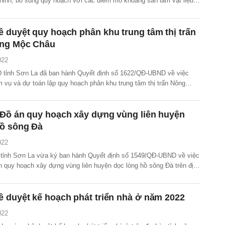
chỉnh, bổ sung quy hoạch với các điểm mỏ khoáng sản làm vật liệu
 thường trên địa bàn tỉnh Sơn La từ năm 2021 đến nay.
 duyệt quy hoạch phân khu trung tâm thị trấn
ng Mộc Châu
022
tỉnh Sơn La đã ban hành Quyết định số 1622/QĐ-UBND về việc
 vụ và dự toán lập quy hoạch phân khu trung tâm thị trấn Nông
u, huyện Mộc Châu, tỉnh Sơn La với quy mô nghiên cứu lập quy
 Đồ án quy hoạch xây dựng vùng liên huyện
hồ sông Đà
022
tỉnh Sơn La vừa ký ban hành Quyết định số 1549/QĐ-UBND về việc
n quy hoạch xây dựng vùng liên huyện dọc lòng hồ sông Đà trên địa
 thời kỳ 2021 – 2030, tầm nhìn đến 2050.
 duyệt kế hoạch phát triển nhà ở năm 2022
022