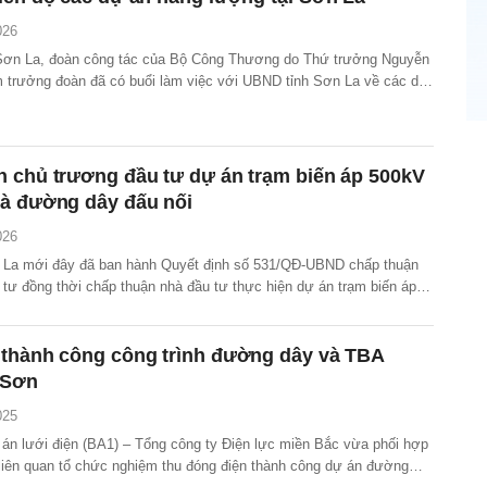
026
 Sơn La, đoàn công tác của Bộ Công Thương do Thứ trưởng Nguyễn
 trưởng đoàn đã có buổi làm việc với UBND tỉnh Sơn La về các dự
ạch điện VIII điều chỉnh.
 chủ trương đầu tư dự án trạm biến áp 500kV
và đường dây đấu nối
026
 La mới đây đã ban hành Quyết định số 531/QĐ-UBND chấp thuận
 tư đồng thời chấp thuận nhà đầu tư thực hiện dự án trạm biến áp
 và đường dây 500kV đấu nối là Tổng công ty Truyền tải điện Quốc
 thành công công trình đường dây và TBA
 Sơn
025
 án lưới điện (BA1) – Tổng công ty Điện lực miền Bắc vừa phối hợp
 liên quan tổ chức nghiệm thu đóng điện thành công dự án đường