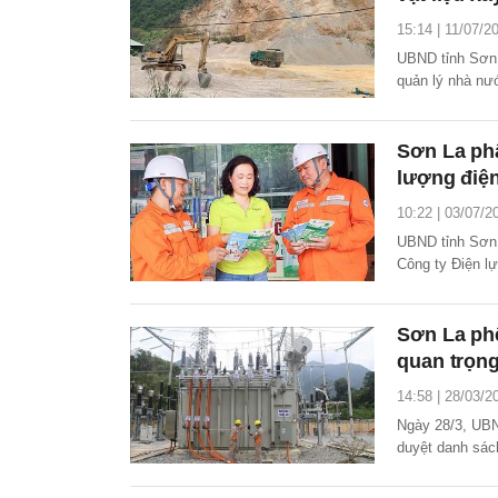
15:14 | 11/07/2
UBND tỉnh Sơn 
quản lý nhà nư
vật liệu xây dự
Sơn La phấ
lượng điện
10:22 | 03/07/2
UBND tỉnh Sơn 
Công ty Điện lự
cho đơn vị mình
Sơn La ph
quan trọn
14:58 | 28/03/2
Ngày 28/3, UBN
duyệt danh sác
được ưu tiên n