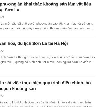
phương án khai thác khoáng sản làm vật liệu
ại Sơn La
023
La mới đây đã phê duyệt phương án bảo vệ, khai thác và sử dụng
ng sản làm vật liệu xây dựng thông thường trên địa bàn tỉnh thời kỳ
ầm nhìn đến năm 2050.
ăn hóa, du lịch Sơn La tại Hà Nội
022
tỉnh Sơn La thông tin sẽ tổ chức sự kiện du lịch “Sắc màu Sơn La -
giới thiệu, quảng bá hình ảnh đất nước, con người Sơn La đến với
đô và quốc tế.
o sát việc thực hiện quy trình điều chỉnh, bổ
hoạch khoáng sản
022
ân sách, HĐND tỉnh Sơn La vừa lập đoàn khảo sát việc thực hiện