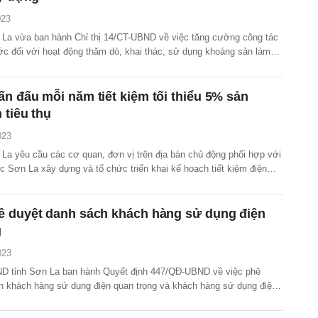
023
La vừa ban hành Chỉ thị 14/CT-UBND về việc tăng cường công tác
ớc đối với hoạt động thăm dò, khai thác, sử dụng khoáng sản làm
ng thông thường trên địa bàn tỉnh.
n đấu mỗi năm tiết kiệm tối thiểu 5% sản
 tiêu thụ
023
La yêu cầu các cơ quan, đơn vị trên địa bàn chủ động phối hợp với
c Sơn La xây dựng và tổ chức triển khai kế hoạch tiết kiệm điện
; bảo đảm mỗi năm tiết kiệm tối thiểu 5% sản lượng điện tiêu thụ.
ê duyệt danh sách khách hàng sử dụng điện
g
023
D tỉnh Sơn La ban hành Quyết định 447/QĐ-UBND về việc phê
h khách hàng sử dụng điện quan trọng và khách hàng sử dụng điện
ăm 2023 trên địa bàn tỉnh Sơn La.