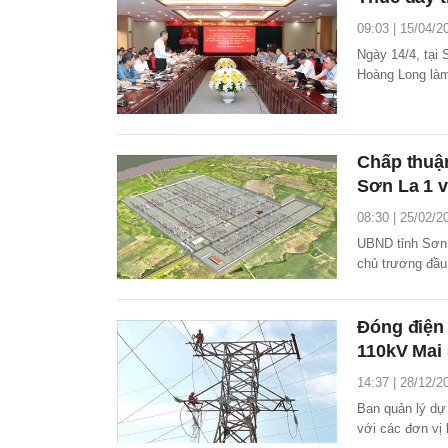
09:03 | 15/04/2
Ngày 14/4, tại
Hoàng Long làm
án trong Quy ho
Chấp thuận
Sơn La 1 
08:30 | 25/02/2
UBND tỉnh Sơn
chủ trương đầu
500kV Sơn La 1
gia (EVNNPT).
Đóng điện
110kV Mai
14:37 | 28/12/2
Ban quản lý dự
với các đơn vị