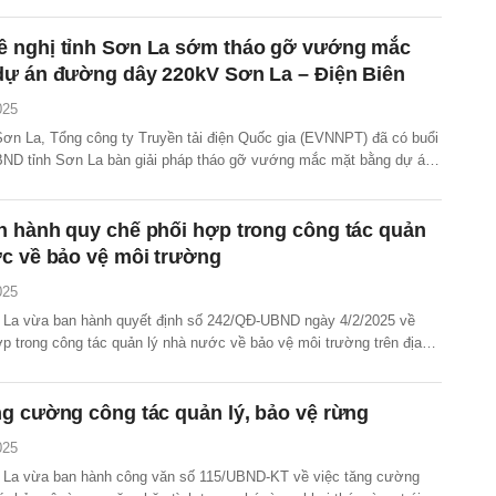
kV Mai Sơn, tỉnh Sơn La.
 nghị tỉnh Sơn La sớm tháo gỡ vướng mắc
dự án đường dây 220kV Sơn La – Điện Biên
025
 Sơn La, Tổng công ty Truyền tải điện Quốc gia (EVNNPT) đã có buổi
BND tỉnh Sơn La bàn giải pháp tháo gỡ vướng mắc mặt bằng dự án
V Sơn La – Điện Biên đoạn trên địa bàn tỉnh để hoàn thành đóng
g 8/2025 theo chỉ đạo của Thủ tướng Chính phủ.
n hành quy chế phối hợp trong công tác quản
c về bảo vệ môi trường
025
La vừa ban hành quyết định số 242/QĐ-UBND ngày 4/2/2025 về
p trong công tác quản lý nhà nước về bảo vệ môi trường trên địa
g cường công tác quản lý, bảo vệ rừng
025
 La vừa ban hành công văn số 115/UBND-KT về việc tăng cường