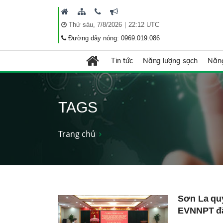
|
Thứ sáu, 7/8/2026
22:12 UTC
Đường dây nóng: 0969.019.086
Tin tức
Năng lượng sạch
Năng
TAGS
Trang chủ
Sơn La qu
EVNNPT đẩy