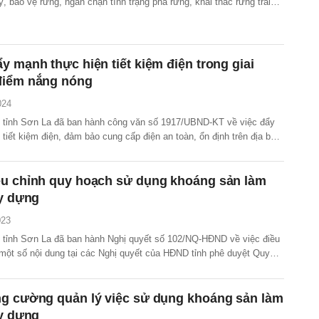
ý, bảo vệ rừng, ngăn chặn tình trạng phá rừng, khai thác rừng trái
y mạnh thực hiện tiết kiệm điện trong giai
điểm nắng nóng
024
tỉnh Sơn La đã ban hành công văn số 1917/UBND-KT về việc đẩy
tiết kiệm điện, đảm bảo cung cấp điện an toàn, ổn định trên địa bàn
ong giai đoạn cao điểm nắng nóng năm 2024.
ều chỉnh quy hoạch sử dụng khoáng sản làm
ây dựng
023
tỉnh Sơn La đã ban hành Nghị quyết số 102/NQ-HĐND về việc điều
 một số nội dung tại các Nghị quyết của HĐND tỉnh phê duyệt Quy
 khai thác và sử dụng khoáng sản làm vật liệu xây dựng thông
 bàn tỉnh Sơn La.
ng cường quản lý việc sử dụng khoáng sản làm
ây dựng