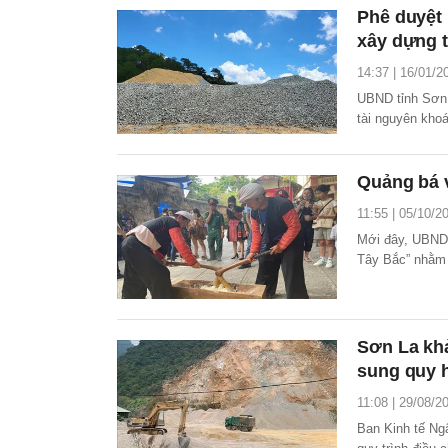
Phê duyệt 
xây dựng t
14:37 | 16/01/2
UBND tỉnh Sơn 
tài nguyên khoá
2021 - 2030, t
Quảng bá v
11:55 | 05/10/2
Mới đây, UBND 
Tây Bắc” nhằm 
người dân Thủ 
Sơn La khả
sung quy 
11:08 | 29/08/2
Ban Kinh tế Ng