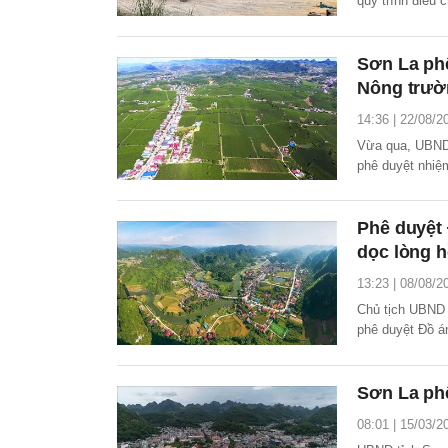
quy trình điều 
xây dựng thông
Sơn La phê
Nông trườ
14:36 | 22/08/2
Vừa qua, UBND 
phê duyệt nhiệm
trường Mộc Châ
hoạch 620ha.
Phê duyệt
dọc lòng 
13:23 | 08/08/2
Chủ tịch UBND 
phê duyệt Đồ á
bàn tỉnh Sơn La
Sơn La phê
08:01 | 15/03/2