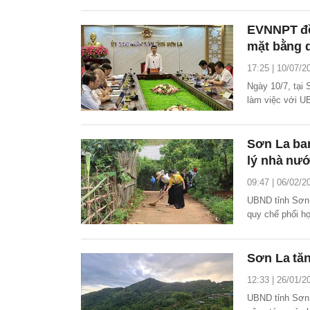
dây và TBA 110
EVNNPT đề
mặt bằng 
17:25 | 10/07/2
Ngày 10/7, tại
làm việc với U
đường dây 220k
điện trong thán
Sơn La ba
lý nhà nướ
09:47 | 06/02/2
UBND tỉnh Sơn 
quy chế phối hợ
bàn tỉnh.
Sơn La tăn
12:33 | 26/01/2
UBND tỉnh Sơn