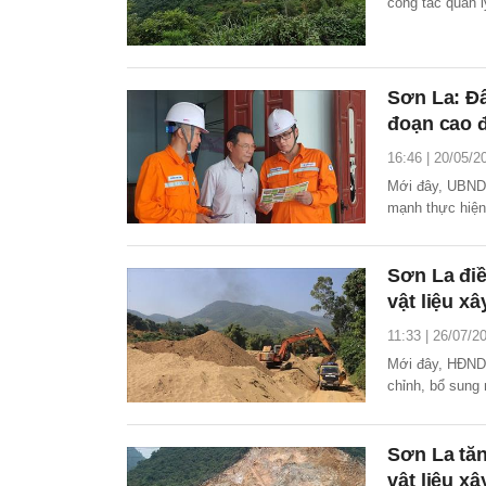
công tác quản l
pháp luật.
Sơn La: Đẩ
đoạn cao 
16:46 | 20/05/2
Mới đây, UBND 
mạnh thực hiện 
tỉnh Sơn La tr
Sơn La đi
vật liệu x
11:33 | 26/07/2
Mới đây, HĐND 
chỉnh, bổ sung
hoạch thăm dò,
thường trên địa
Sơn La tă
vật liệu x