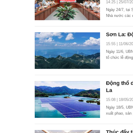
14:25 | 25/07/2
Ngày 24/7, tại
Nhà nước các ch
ngành năng lượ
lưới điện truyền
Sơn La: Đ
15:55 | 11/06/2
Ngày 11/6, UBN
tổ chức lễ độn
Động thổ d
La
15:08 | 18/05/2
Ngày 18/5, UBN
xuất phao, sản 
Sơn La (800MW
Thúc đẩy t