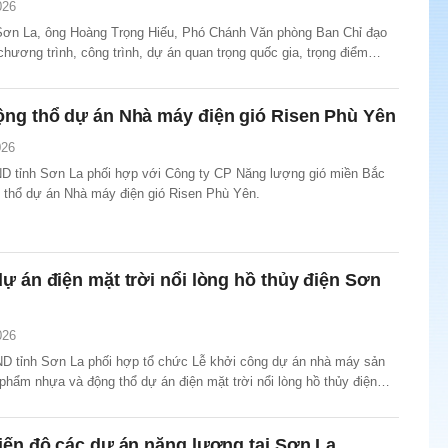
026
 Sơn La, ông Hoàng Trọng Hiếu, Phó Chánh Văn phòng Ban Chỉ đạo
ương trình, công trình, dự án quan trọng quốc gia, trọng điểm
ng làm việc với UBND tỉnh Sơn La về tình hình triển khai các dự án
 tải trên địa bàn.
ộng thổ dự án Nhà máy điện gió Risen Phù Yên
026
D tỉnh Sơn La phối hợp với Công ty CP Năng lượng gió miền Bắc
g thổ dự án Nhà máy điện gió Risen Phù Yên.
ự án điện mặt trời nổi lòng hồ thủy điện Sơn
026
D tỉnh Sơn La phối hợp tổ chức Lễ khởi công dự án nhà máy sản
phẩm nhựa và động thổ dự án điện mặt trời nổi lòng hồ thủy điện
).
iến độ các dự án năng lượng tại Sơn La