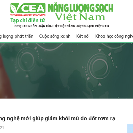
 lượng phát triển
Cuộc sống xanh
Kết nối
Khoa học công ngh
ng nghệ mới giúp giảm khói mù do đốt rơm rạ
021