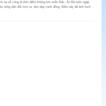
riệu nông dân đốt rơm rạ, dọn dẹp cánh đồng. Điều này đã ảnh hưởng
không khí trên đất nước này. Mới đây, một công nghệ mới đã được
Độ giảm thiểu ô nhiễm từ thói quen ấy.