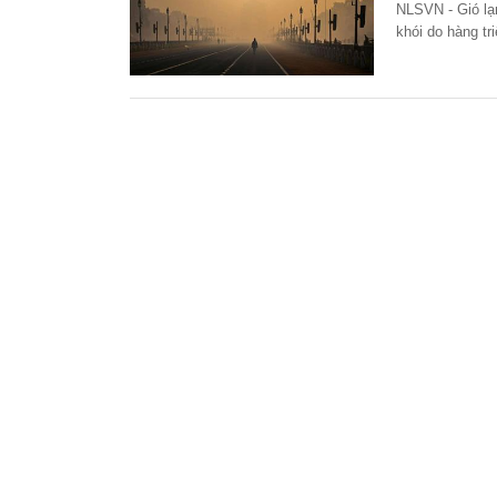
NLSVN - Gió lạnh ùa về cũng là thời điểm không khí miền Bắc, Ấn Độ luôn ngập
khói do hàng t
không nhỏ tới 
ra đời giúp Ấn 