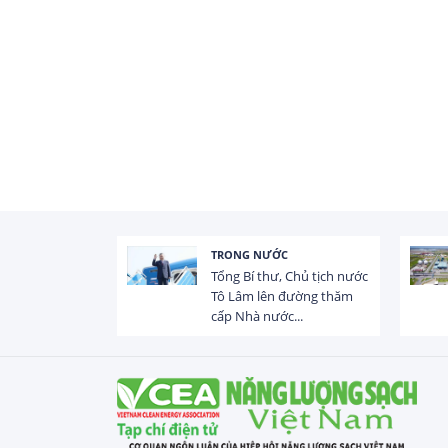
TRONG NƯỚC
 trị dòng chảy
Tổng Bí thư, Chủ tịch nước
hạ lưu 831 đập,
Tô Lâm lên đường thăm
cấp Nhà nước...