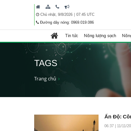
|
Chủ nhật, 9/8/2026
07:45 UTC
Đường dây nóng: 0969.019.086
Tin tức
Năng lượng sạch
Năng
TAGS
Trang chủ
Ấn Độ: Cô
06:37 | 11/11/2