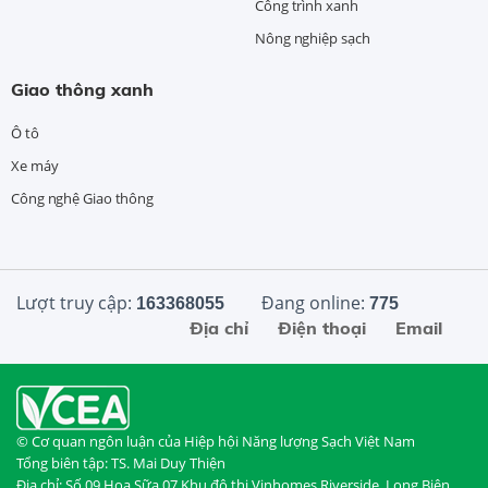
Công trình xanh
Nông nghiệp sạch
Giao thông xanh
Ô tô
Xe máy
Công nghệ Giao thông
Lượt truy cập:
Đang online:
163368055
775
Địa chỉ
Điện thoại
Email
© Cơ quan ngôn luận của Hiệp hội Năng lượng Sạch Việt Nam
Tổng biên tập: TS. Mai Duy Thiện
Địa chỉ: Số 09 Hoa Sữa 07 Khu đô thị Vinhomes Riverside, Long Biên,