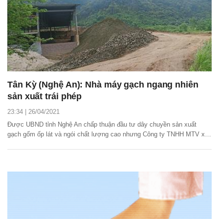
Tân Kỳ (Nghệ An): Nhà máy gạch ngang nhiên
sản xuất trái phép
23:34 | 26/04/2021
Được UBND tỉnh Nghệ An chấp thuận đầu tư dây chuyền sản xuất
gạch gốm ốp lát và ngói chất lượng cao nhưng Công ty TNHH MTV xe
máy Bình An đã lắp đặt “chui” dây chuyền cả trăm tỉ đồng để sản xuất
gạch tuynel trái phép, lấy nguyên liệu không thuộc mỏ.