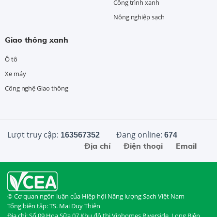
Công trình xanh
Nông nghiệp sạch
Giao thông xanh
Ô tô
Xe máy
Công nghệ Giao thông
Lượt truy cập:
Đang online:
163567352
674
Địa chỉ
Điện thoại
Email
© Cơ quan ngôn luận của Hiệp hội Năng lượng Sạch Việt Nam
Tổng biên tập: TS. Mai Duy Thiện
Địa chỉ: Số 09 Hoa Sữa 07 Khu đô thị Vinhomes Riverside, Long Biên,