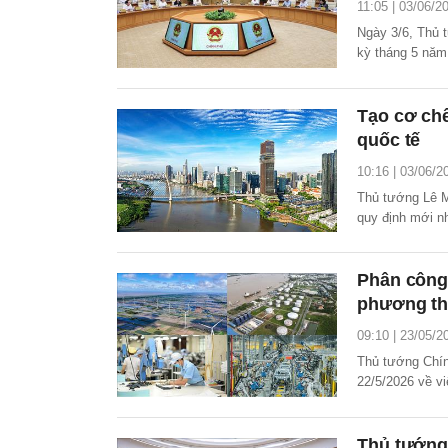
11:05 | 03/06/2
Ngày 3/6, Thủ 
kỳ tháng 5 năm
Tạo cơ chế
quốc tế
10:16 | 03/06/2
Thủ tướng Lê M
quy định mới n
vụ tài chính mớ
Phân công 
phương thự
09:10 | 23/05/2
Thủ tướng Chín
22/5/2026 về vi
thực hiện mục t
theo.
Thủ tướng