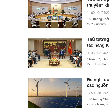
thuyền” ki
14:00 | 04/04/2
Thủ tướng khẳn
thức đan xen, 
tế - xã hội của
Thủ tướng
tác năng 
08:36 | 02/04/2
Chiều 1/4, Thủ
Việt Nam, Đại 
trong đó có hợp
Đề nghị do
các nguồn 
17:50 | 30/03/2
Thủ tướng Chín
kinh nghiệm, ng