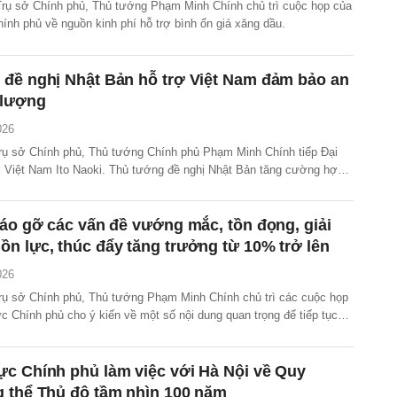
 Trụ sở Chính phủ, Thủ tướng Phạm Minh Chính chủ trì cuộc họp của
ính phủ về nguồn kinh phí hỗ trợ bình ổn giá xăng dầu.
 đề nghị Nhật Bản hỗ trợ Việt Nam đảm bảo an
 lượng
026
 trụ sở Chính phủ, Thủ tướng Chính phủ Phạm Minh Chính tiếp Đại
i Việt Nam Ito Naoki. Thủ tướng đề nghị Nhật Bản tăng cường hợp
ệt Nam về năng lượng, xăng dầu để cùng vượt qua khó khăn trong bối
tại Trung Đông ảnh hưởng tới chuỗi cung ứng dầu...
háo gỡ các vấn đề vướng mắc, tồn đọng, giải
n lực, thúc đẩy tăng trưởng từ 10% trở lên
026
 trụ sở Chính phủ, Thủ tướng Phạm Minh Chính chủ trì các cuộc họp
 Chính phủ cho ý kiến về một số nội dung quan trọng để tiếp tục
ó khăn, vướng mắc, các vấn đề, dự án tồn đọng, kéo dài, khơi
ng, huy động và sử dụng hiệu quả các nguồn lực,...
c Chính phủ làm việc với Hà Nội về Quy
g thể Thủ đô tầm nhìn 100 năm