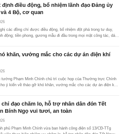
 định điều động, bổ nhiệm lãnh đạo Đảng ủy
và 4 Bộ, cơ quan
026
ghị các đồng chí được điều động, bổ nhiệm đột phá trong tư duy,
nh động; tiền phong, gương mẫu đi đầu trong mọi mặt công tác, dám
 dám chịu trách nhiệm.
hó khăn, vướng mắc cho các dự án điện khí
026
ủ tướng Phạm Minh Chính chủ trì cuộc họp của Thường trực Chính
 cho ý kiến về tháo gỡ khó khăn, vướng mắc cho các dự án điện khí
 hợp tác kinh tế qua biên giới Việt Nam – Trung Quốc để chuẩn bị
 thẩm quyền.
chỉ đạo chăm lo, hỗ trợ nhân dân đón Tết
 Bính Ngọ vui tươi, an toàn
026
nh phủ Phạm Minh Chính vừa ban hành công điện số 13/CĐ-TTg