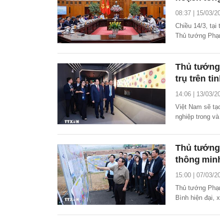
08:37 | 15/03/2
Chiều 14/3, tại
Thủ tướng Phạm
lãnh đạo thành 
Hà Nội tầm nhì
Thủ tướng:
trụ trên t
14:06 | 13/03/2
Việt Nam sẽ tạo
nghiệp trong và
khoa học công 
Thủ tướng:
thông minh
15:00 | 07/03/2
Thủ tướng Phạm
Bình hiện đại, 