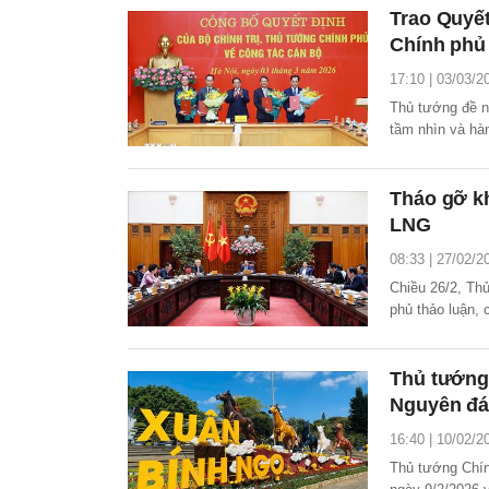
Trao Quyết
Chính phủ 
17:10 | 03/03/2
Thủ tướng đề n
tầm nhìn và hà
nghĩ, dám làm,
Tháo gỡ k
LNG
08:33 | 27/02/2
Chiều 26/2, Th
phủ thảo luận,
LNG; đề án khu
báo cáo cấp có
Thủ tướng 
Nguyên đán
16:40 | 10/02/2
Thủ tướng Chí