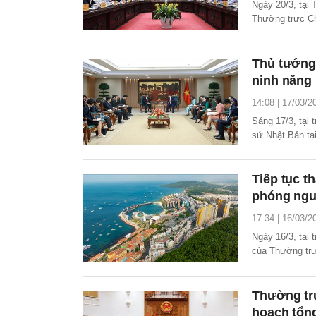
Ngày 20/3, tại
Thường trực Ch
Thủ tướng
ninh năng
14:08 | 17/03/2
Sáng 17/3, tại
sứ Nhật Bản tạ
tác, hỗ trợ Vi
cảnh xung đột 
Tiếp tục t
phóng nguồ
17:34 | 16/03/2
Ngày 16/3, tại
của Thường trực
tháo gỡ các kh
thông, giải phó
Thường trự
hoạch tổn