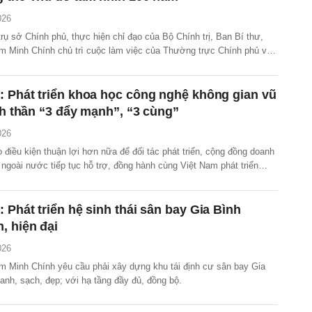
026
 trụ sở Chính phủ, thực hiện chỉ đạo của Bộ Chính trị, Ban Bí thư,
 Minh Chính chủ trì cuộc làm việc của Thường trực Chính phủ với
phố Hà Nội, tiếp tục cho ý kiến, góp ý về Quy hoạch tổng thể Thủ đô
n 100 năm.
 Phát triển khoa học công nghệ không gian vũ
inh thần “3 đẩy mạnh”, “3 cùng”
026
 điều kiện thuận lợi hơn nữa để đối tác phát triển, cộng đồng doanh
 ngoài nước tiếp tục hỗ trợ, đồng hành cùng Việt Nam phát triển
nghệ không gian vũ trụ.
 Phát triển hệ sinh thái sân bay Gia Bình
, hiện đại
026
 Minh Chính yêu cầu phải xây dựng khu tái định cư sân bay Gia
xanh, sạch, đẹp; với hạ tầng đầy đủ, đồng bộ.