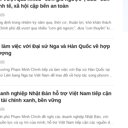
nh tế, xã hội cập bến an toàn
026
g định trong nhiệm kỳ năm qua, thời cơ, thuận lợi, khó khăn thách
Chính phủ đã vượt qua nhiều “cơn gió ngược”, đưa “con thuyền” kinh
 đất nước cập bến an toàn.
 làm việc với Đại sứ Nga và Hàn Quốc về hợp
lượng
026
 tướng Phạm Minh Chính tiếp và làm việc với Đại sứ Hàn Quốc tại
sứ Liên bang Nga tại Việt Nam để trao đổi về hợp tác song phương,
 tác trong lĩnh vực năng lượng.
anh nghiệp Nhật Bản hỗ trợ Việt Nam tiếp cận
tài chính xanh, bền vững
026
h phủ Phạm Minh Chính đề nghị các doanh nghiệp Nhật Bản, với
uồn lực và uy tín của mình, hỗ trợ Việt Nam tiếp cận các nguồn đầu