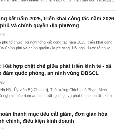
về việc thực hiện nhiệm vụ chăm lo, hỗ trợ nhân dân đón Tết Nguyên
năm 2026.
ổng kết năm 2025, triển khai công tác năm 2026
 phủ và chính quyền địa phương
026
 phủ tổ chức Hội nghị tổng kết công tác năm 2025, triển khai công
ủa Chính phủ và chính quyền địa phương. Hội nghị được tổ chức
rụ sở Chính phủ, trực tuyến với điểm cầu 34 tỉnh, thành phố trong cả
 Kết hợp chặt chẽ giữa phát triển kinh tế - xã
ảo đảm quốc phòng, an ninh vùng ĐBSCL
025
i Hà Nội, Ủy viên Bộ Chính trị, Thủ tướng Chính phủ Phạm Minh
i nghị về bảo đảm an ninh, trật tự phục vụ phát triển kinh tế - xã hội
g sông Cửu Long.
hoàn thành mục tiêu cắt giảm, đơn giản hóa
nh chính, điều kiện kinh doanh