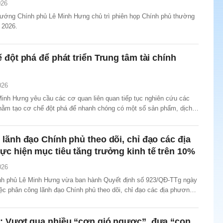
026
tướng Chính phủ Lê Minh Hưng chủ trì phiên họp Chính phủ thường
 2026.
 đột phá để phát triển Trung tâm tài chính
026
inh Hưng yêu cầu các cơ quan liên quan tiếp tục nghiên cứu các
hằm tạo cơ chế đột phá để nhanh chóng có một số sản phẩm, dịch
i chủ chốt cho Trung tâm tài chính quốc tế tại Việt Nam.
lãnh đạo Chính phủ theo dõi, chỉ đạo các địa
c hiện mục tiêu tăng trưởng kinh tế trên 10%
026
h phủ Lê Minh Hưng vừa ban hành Quyết định số 923/QĐ-TTg ngày
ệc phân công lãnh đạo Chính phủ theo dõi, chỉ đạo các địa phương
iêu tăng trưởng kinh tế trên 10% trong năm 2026 và các năm tiếp
: Vượt qua nhiều “cơn gió ngược”, đưa “con