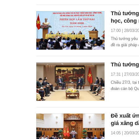
tư dịch chuyển
châu Á (AZEC),
Thủ tướng 
học, công 
17:00 | 28/03/2
Thủ tướng yêu c
đề ra giải pháp
Đề án 06 tăng 
Thủ tướng 
17:31 | 27/03/2
Chiều 27/3, tạ
đoàn cán bộ Qu
đang thăm, làm 
Đề xuất ứ
giá xăng d
14:05 | 20/03/2