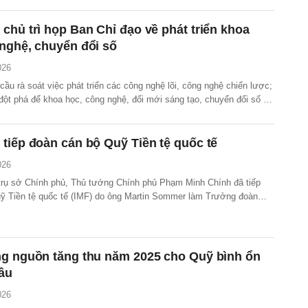
, nguồn tài chính xanh, bền vững như Cộng đồng phát thải bằng 0
 các nguồn đầu tư cho khoa học công nghệ, đổi mới...
chủ trì họp Ban Chỉ đạo về phát triển khoa
nghệ, chuyển đổi số
026
ầu rà soát việc phát triển các công nghệ lõi, công nghệ chiến lược;
 đột phá để khoa học, công nghệ, đổi mới sáng tạo, chuyển đổi số và
trưởng 2 con số.
tiếp đoàn cán bộ Quỹ Tiền tệ quốc tế
026
i trụ sở Chính phủ, Thủ tướng Chính phủ Phạm Minh Chính đã tiếp
ỹ Tiền tệ quốc tế (IMF) do ông Martin Sommer làm Trưởng đoàn
việc tại Việt Nam.
ng nguồn tăng thu năm 2025 cho Quỹ bình ổn
ầu
026