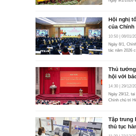
ngày 9/2/2026 
đán Bính Ngọ 
Hội nghị t
của Chính
10:50 | 08/01/2
Ngày 8/1, Chính
tác năm 2026 c
trực tiếp tại t
nước.
Thủ tướng:
hội với b
14:30 | 29/12/2
Ngày 29/12, tạ
Chính chủ trì Hộ
vùng đồng bằn
Tập trung 
thủ tục hà