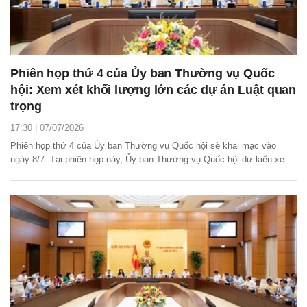
Phiên họp thứ 4 của Ủy ban Thường vụ Quốc
hội: Xem xét khối lượng lớn các dự án Luật quan
trọng
17:30 | 07/07/2026
Phiên họp thứ 4 của Ủy ban Thường vụ Quốc hội sẽ khai mạc vào
ngày 8/7. Tại phiên họp này, Ủy ban Thường vụ Quốc hội dự kiến xem
xét, cho ý kiến, thông qua nhiều nội dung quan trọng, trong đó trọng tâm
là các dự án luật, pháp lệnh, nghị quyết phục vụ công tác xây dựng
pháp luật, chuẩn bị cho kỳ họp...