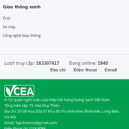
Giao thông xanh
Ô tô
Xe máy
Công nghệ Giao thông
Lượt truy cập:
Đang online:
163307417
1940
Địa chỉ
Điện thoại
Email
© Cơ quan ngôn luận của Hiệp hội Năng lượng Sạch Việt Nam
Tổng biên tập: TS. Mai Duy Thiện
Địa chỉ: Số 09 Hoa Sữa 07 Khu đô thị Vinhomes Riverside, Long Biên,
Hà Nội
Email: Tapchinlsvn@gmail.com;
Điện thoại: 04.2218.8088