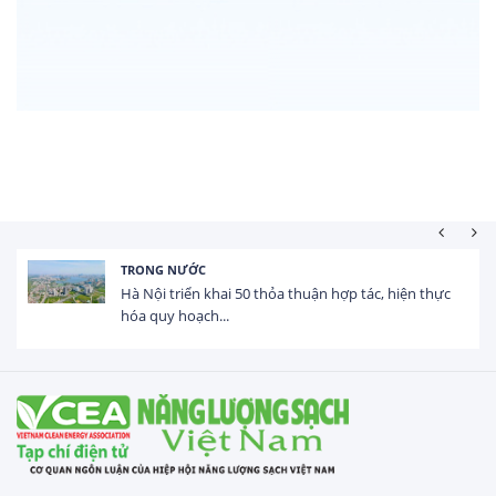
HOẠT ĐỘNG ĐẦU TƯ
Tổng vốn FDI đăng ký vào Việt Nam đạt gần 25 tỷ
USD trong 5 tháng...