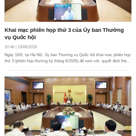
Khai mạc phiên họp thứ 3 của Ủy ban Thường
vụ Quốc hội
10:46 | 10/06/2026
Ngày 10/6, tại Hà Nội, Ủy ban Thường vụ Quốc hội khai mạc phiên họp
thứ 3 (phiên họp thường kỳ tháng 6/2026) để xem xét, quyết định theo
thẩm quyền đối với 7 nội dung quan trọng, liên quan đến lĩnh vực tư
pháp, tài chính - ngân sách, công tác giám sát, dân nguyện và tổ chức
bộ máy tham mưu của Quốc...