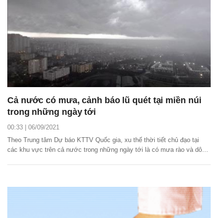
Cả nước có mưa, cảnh báo lũ quét tại miền núi
trong những ngày tới
00:33 | 06/09/2021
Theo Trung tâm Dự báo KTTV Quốc gia, xu thế thời tiết chủ đạo tại
các khu vực trên cả nước trong những ngày tới là có mưa rào và dông,
cục bộ có nơi mưa to; cần đề phòng sạt lở đất cục bộ tại khu vực miền
núi và ngập úng cục bộ tại những vùng trũng thấp.