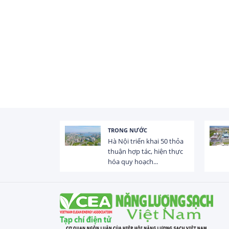
TRONG NƯỚC
 trị dòng chảy
Hà Nội triển khai 50 thỏa
hạ lưu 831 đập,
thuận hợp tác, hiện thực
hóa quy hoạch...