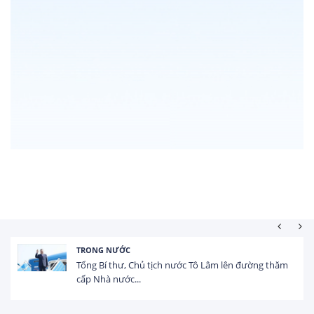
HOẠT ĐỘNG ĐẦU TƯ
Lâm lên đường thăm
Tổng vốn FDI đăng ký vào Việt Na
USD trong 5 tháng...