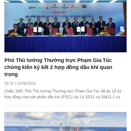
Phó Thủ tướng Thường trực Phạm Gia Túc
chứng kiến ký kết 2 hợp đồng dầu khí quan
trọng
08:32 | 20/06/2026
Chiều 19/6, Phó Thủ tướng Thường trực Phạm Gia Túc đã dự Lễ ký
hợp đồng chia sản phẩm dầu khí (PSC) các Lô 10/11 và 10&11-1 và Lễ
ký hợp đồng mua bán khí (GSPA) mỏ Sư Tử Trắng giai đoạn 2B, Lô
15-1 giữa Tập đoàn Công nghiệp - Năng lượng Quốc gia Việt Nam
(Petrovietnam) và Tổng công ty Thăm dò Khai...