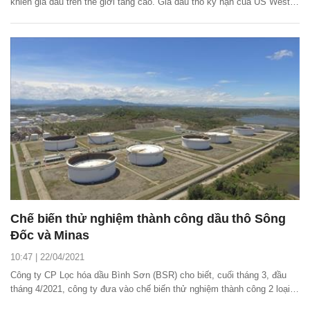
khiến giá dầu trên thế giới tăng cao. Giá dầu thô kỳ hạn của US West
Texas Intermediate (WTI) tăng 1,12 USD, tương đương 1,4%, lên 83,40
USD / thùng, cao nhất kể từ tháng 10/2014.
Chế biến thử nghiệm thành công dầu thô Sông
Đốc và Minas
10:47 | 22/04/2021
Công ty CP Lọc hóa dầu Bình Sơn (BSR) cho biết, cuối tháng 3, đầu
tháng 4/2021, công ty đưa vào chế biến thử nghiệm thành công 2 loại
dầu thô mới: Sông Đốc của Việt Nam và dầu thô nhập khẩu mới Minas-