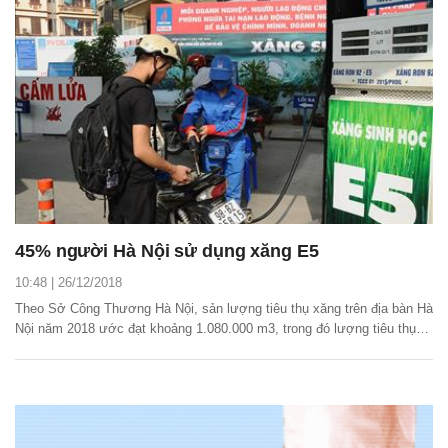
45% người Hà Nội sử dụng xăng E5
10:48 | 26/12/2018
Theo Sở Công Thương Hà Nội, sản lượng tiêu thụ xăng trên địa bàn Hà
Nội năm 2018 ước đạt khoảng 1.080.000 m3, trong đó lượng tiêu thụ
xăng E5 RON92 chiếm khoảng 45% tổng sản lượng tiêu thụ, tương
đương 495.000 m3; xăng RON95 đạt khoảng 55% tiêu thụ, tương
đương 585.000 m3.