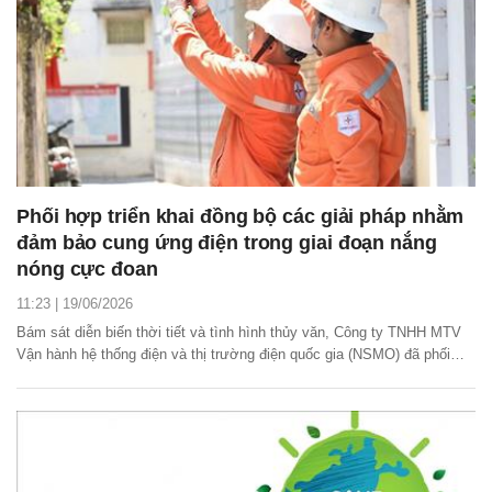
Phối hợp triển khai đồng bộ các giải pháp nhằm
đảm bảo cung ứng điện trong giai đoạn nắng
nóng cực đoan
11:23 | 19/06/2026
Bám sát diễn biến thời tiết và tình hình thủy văn, Công ty TNHH MTV
Vận hành hệ thống điện và thị trường điện quốc gia (NSMO) đã phối
hợp chặt chẽ với các đơn vị trong hệ thống, chủ động triển khai đồng
bộ các giải pháp, phương án vận hành nhằm đảm bảo cung ứng điện,
đặc biệt trong những ngày nắng...