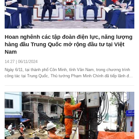
Hoan nghênh các tập đoàn điện lực, năng lượng
hàng đầu Trung Quốc mở rộng đầu tư tại Việt
Nam
14:27 | 06/11/2024
Ngày 6/11, tại thành phố Côn Minh, tỉnh Vân Nam, trong chương trình
công tác tại Trung Quốc, Thủ tướng Phạm Minh Chính đã tiếp lãnh đạo
hai tập đoàn hàng đầu của nước này trong lĩnh vực điện, năng lượng
gồm Tập đoàn Huadian (Hoa Điện) và Tập đoàn Kỹ thuật năng lượng
Trung Quốc (Energy China).