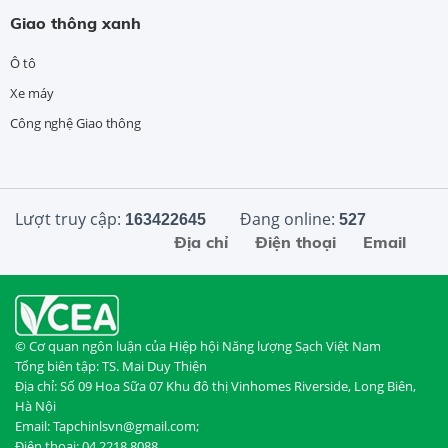
Giao thông xanh
Ô tô
Xe máy
Công nghệ Giao thông
Lượt truy cập:
Đang online:
163422645
527
Địa chỉ
Điện thoại
Email
© Cơ quan ngôn luận của Hiệp hội Năng lượng Sạch Việt Nam
Tổng biên tập: TS. Mai Duy Thiện
Địa chỉ: Số 09 Hoa Sữa 07 Khu đô thị Vinhomes Riverside, Long Biên,
Hà Nội
Email: Tapchinlsvn@gmail.com;
Điện thoại: 04.2218.8088