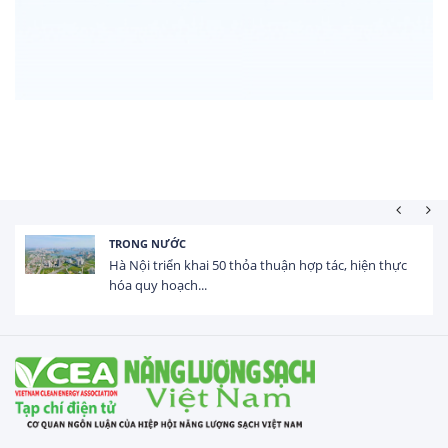
HOẠT ĐỘNG ĐẦU TƯ
Tổng vốn FDI đăng ký vào Việt Nam đạt gần 25 tỷ
USD trong 5 tháng...