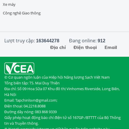
Xe máy
Công nghệ Giao thông
Lượt truy cập:
Đang online:
163644278
912
Địa chỉ
Điện thoại
Email
© Cơ quan ngôn luận của Hiệp hội Năng lượng Sạch Việt Nam
Tổng biên tập: TS. Mai Duy Thiện
Địa chỉ: Số 09 Hoa Sữa 07 Khu đô thị Vinhomes Riverside, Long Biên,
Hà Nội
Email: Tapchinlsvn@gmail.com;
Điện thoại: 04.2218.8088
Đường dây nóng: 083 868 9339
Giấy phép hoạt động báo chí điện tử số 167GP-/BTTTT của Bộ Thông
tin và Truyền thông.
® Nangluongsachvietnam.vn giữ bản quyền trên website này.