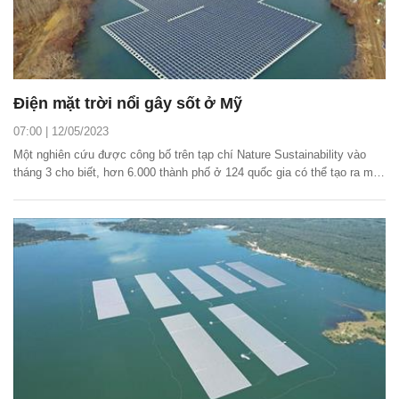
Điện mặt trời nổi gây sốt ở Mỹ
07:00 | 12/05/2023
Một nghiên cứu được công bố trên tạp chí Nature Sustainability vào
tháng 3 cho biết, hơn 6.000 thành phố ở 124 quốc gia có thể tạo ra một
lượng điện tương đương với tất cả nhu cầu điện hiện tại bằng cách sử
dụng năng lượng mặt trời nổi và đây là giải pháp khí hậu cần được
thực hiện nghiêm túc.