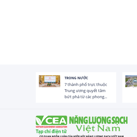
TRONG NƯỚC
 trị dòng chảy
7 thành phố trực thuộc
hạ lưu 831 đập,
Trung ương quyết tâm
bứt phá từ các phong...