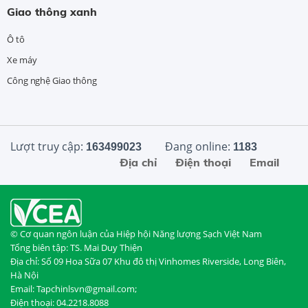
Giao thông xanh
Ô tô
Xe máy
Công nghệ Giao thông
Lượt truy cập:
Đang online:
163499023
1183
Địa chỉ
Điện thoại
Email
© Cơ quan ngôn luận của Hiệp hội Năng lượng Sạch Việt Nam
Tổng biên tập: TS. Mai Duy Thiện
Địa chỉ: Số 09 Hoa Sữa 07 Khu đô thị Vinhomes Riverside, Long Biên,
Hà Nội
Email: Tapchinlsvn@gmail.com;
Điện thoại: 04.2218.8088