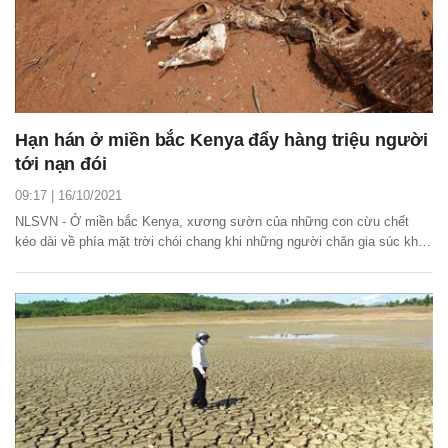
Hạn hán ở miền bắc Kenya đẩy hàng triệu người
tới nạn đói
09:17 | 16/10/2021
NLSVN - Ở miền bắc Kenya, xương sườn của những con cừu chết
kéo dài về phía mặt trời chói chang khi những người chăn gia súc khô
cằn lê bước qua, cách mặt nước một ngày diễu hành. Giá trị của
những con dê gầy guộc của họ đang giảm nhanh chóng khi giá bán trên
các bao tải trên thị trường đang tăng...