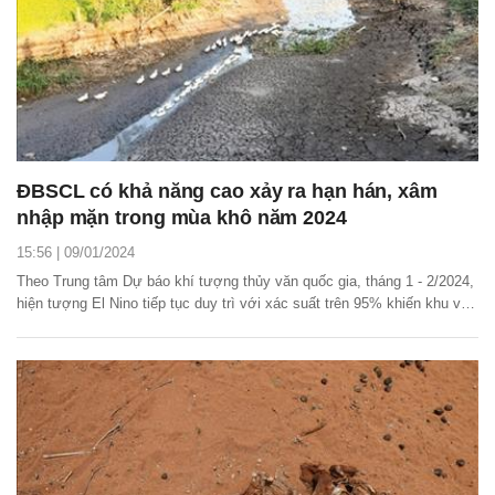
ĐBSCL có khả năng cao xảy ra hạn hán, xâm
nhập mặn trong mùa khô năm 2024
15:56 | 09/01/2024
Theo Trung tâm Dự báo khí tượng thủy văn quốc gia, tháng 1 - 2/2024,
hiện tượng El Nino tiếp tục duy trì với xác suất trên 95% khiến khu vực
đồng bằng sông Cửu Long (ĐBSCL) có khả năng cao xảy ra hạn hán,
thiếu nước, xâm nhập mặn.