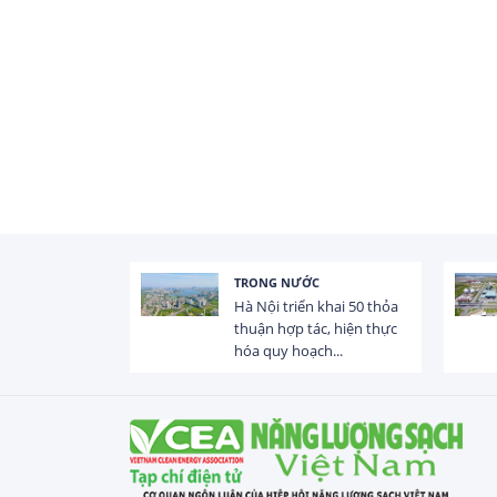
TRONG NƯỚC
 trị dòng chảy
Hà Nội triển khai 50 thỏa
hạ lưu 831 đập,
thuận hợp tác, hiện thực
hóa quy hoạch...