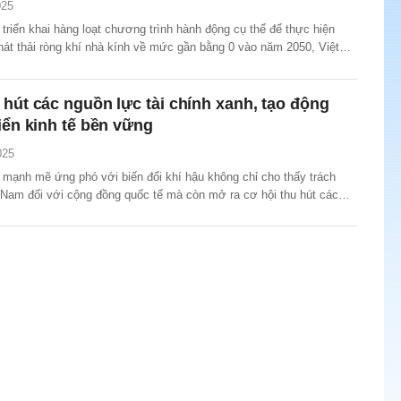
025
riển khai hàng loạt chương trình hành động cụ thể để thực hiện
hát thải ròng khí nhà kính về mức gần bằng 0 vào năm 2050, Việt
 nhiều kết quả tích cực. Hướng tới Net Zero là một hành trình dài
h thức nhưng là hành trình tất yếu để đất nước...
 hút các nguồn lực tài chính xanh, tạo động
riển kinh tế bền vững
025
mạnh mẽ ứng phó với biến đổi khí hậu không chỉ cho thấy trách
 Nam đối với cộng đồng quốc tế mà còn mở ra cơ hội thu hút các
hính xanh, công nghệ tiên tiến và các dự án hợp tác nhằm tăng
ứng phó biến đổi khí hậu, tạo động lực cho phát triển...