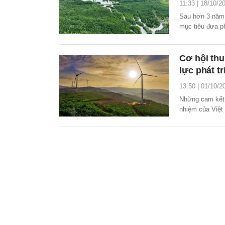
11:33 | 18/10/2
Sau hơn 3 năm t
mục tiêu đưa p
Nam đã ghi nhận
lâu và đầy thác
Cơ hội thu
lực phát t
13:50 | 01/10/2
Những cam kết 
nhiệm của Việt
nguồn lực tài c
cường năng lực 