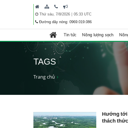
|
Thứ sáu, 7/8/2026
05:33 UTC
Đường dây nóng: 0969.019.086
Tin tức
Năng lượng sạch
Năng
TAGS
Trang chủ
Hướng tới 
thách thứ