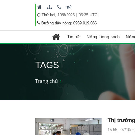
|
Thứ hai, 10/8/2026
06:35 UTC
Đường dây nóng: 0969.019.086
Tin tức
Năng lượng sạch
Năng
TAGS
Trang chủ
Thị trường
15:55 | 07/10/2