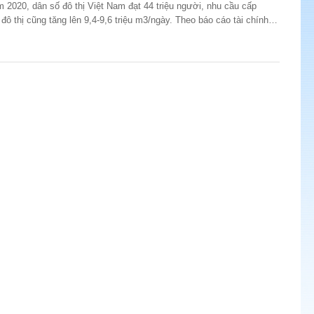
 2020, dân số đô thị Việt Nam đạt 44 triệu người, nhu cầu cấp
đô thị cũng tăng lên 9,4-9,6 triệu m3/ngày. Theo báo cáo tài chính
nghiệp (DN) ngành nước đang có biên lợi nhuận gộp khá hấp dẫn, ở
0-40%. Chính vì vậy đây đang là thị trường hấp...