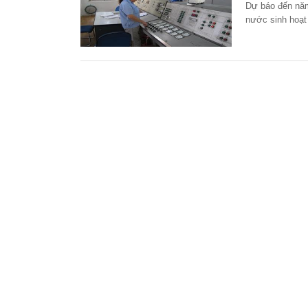
Dự báo đến năm
nước sinh hoạt 
của các doanh 
mức trên dưới 3