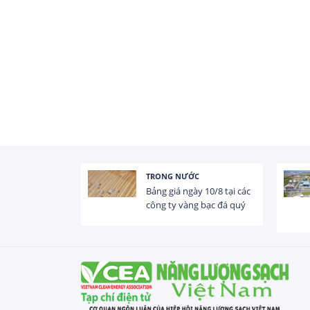
TRONG NƯỚC
 trị dòng chảy
Bảng giá ngày 10/8 tại các
hạ lưu 831 đập,
công ty vàng bạc đá quý