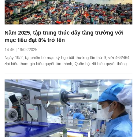
Năm 2025, tập trung thúc đẩy tăng trưởng với
mục tiêu đạt 8% trở lên
14:46 | 19/02/2025
Ngày 19/2, tại phiên bế mạc kỳ họp bất thường lần thứ 9, với 463/464
đại biểu tham gia biểu quyết tán thành, Quốc hội đã biểu quyết thông
qua Nghị quyết của Quốc hội bổ sung kế hoạch phát triển kinh tế - xã
hội năm 2025 với mục tiêu tăng trưởng đạt 8% trở lên.