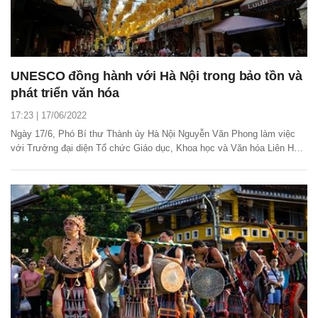
UNESCO đồng hành với Hà Nội trong bảo tồn và
phát triển văn hóa
17:23 | 17/06/2022
Ngày 17/6, Phó Bí thư Thành ủy Hà Nội Nguyễn Văn Phong làm việc
với Trưởng đại diện Tổ chức Giáo dục, Khoa học và Văn hóa Liên Hợp
Quốc (UNESCO) tại Việt Nam về việc thúc đẩy các hoạt động hợp tác
song phương.