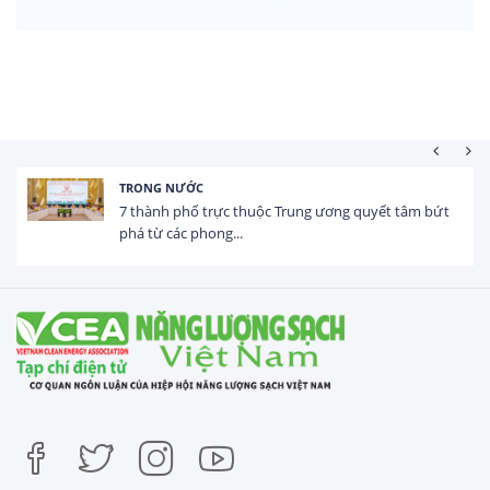
NƯỚC
HOẠT ĐỘNG
phố trực thuộc Trung ương quyết tâm bứt
Tổng vốn F
c phong...
USD trong 