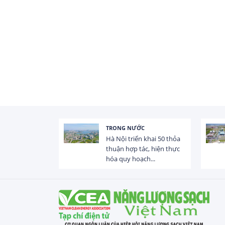
TRONG NƯỚC
 trị dòng chảy
Hà Nội triển khai 50 thỏa
hạ lưu 831 đập,
thuận hợp tác, hiện thực
hóa quy hoạch...