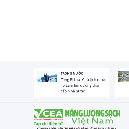
TRONG NƯỚC
 trị dòng chảy
Tổng Bí thư, Chủ tịch nước
hạ lưu 831 đập,
Tô Lâm lên đường thăm
cấp Nhà nước...