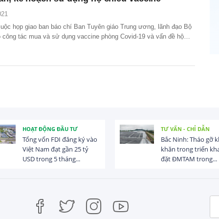
021
 cuộc họp giao ban báo chí Ban Tuyên giáo Trung ương, lãnh đạo Bộ
o công tác mua và sử dụng vaccine phòng Covid-19 và vấn đề hộ
ại Việt Nam.
HOẠT ĐỘNG ĐẦU TƯ
TƯ VẤN - CHỈ DẪN
Tổng vốn FDI đăng ký vào
Bắc Ninh: Tháo gỡ 
Việt Nam đạt gần 25 tỷ
khăn trong triển kha
USD trong 5 tháng...
đặt ĐMTAM trong...