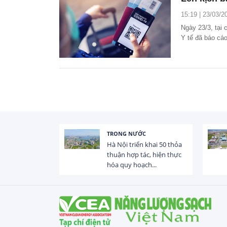
15:19 | 23/03/2
Ngày 23/3, tại
Y tế đã báo cá
chiếu vaccine t
TRONG NƯỚC
 trị dòng chảy
Hà Nội triển khai 50 thỏa
hạ lưu 831 đập,
thuận hợp tác, hiện thực
hóa quy hoạch...