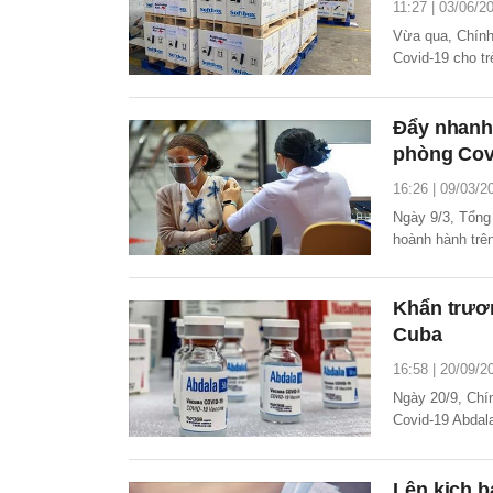
11:27 | 03/06/2
Vừa qua, Chính 
Covid-19 cho tr
Nam lên 22,2 tri
Đẩy nhanh
phòng Cov
16:26 | 09/03/2
Ngày 9/3, Tổng
hoành hành trên
bất bình đẳng n
Khẩn trươ
Cuba
16:58 | 20/09/2
Ngày 20/9, Chí
Covid-19 Abdal
Lên kịch b