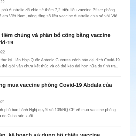
022
phủ Australia đã chia sẻ thêm 7,2 triệu liều vaccine Pfizer phòng
ẻ em Việt Nam, nâng tổng số liều vaccine Australia chia sẻ với Việt
ệu liều.
 tiêm chủng và phân bổ công bằng vaccine
id-19
022
 thư ký Liên Hợp Quốc Antonio Guterres cảnh báo đại dịch Covid-19
 thế giới vẫn chưa kết thúc và có thể kéo dài hơn nữa do tình trạng
ghiêm trọng trong phân phối vaccine.
ng mua vaccine phòng Covid-19 Abdala của
021
nh phủ ban hành Nghị quyết số 109/NQ-CP về mua vaccine phòng
a do Cuba sản xuất.
ản, kế hoạch sử dụng hộ chiếu vaccine