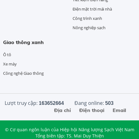
Điện mặt trời mái nhà
Công trình xanh
Nông nghiệp sạch
Giao thông xanh
Ô tô
Xe máy
Công nghệ Giao thông
Lượt truy cập:
Đang online:
163652664
503
Địa chỉ
Điện thoại
Email
© Cơ quan ngôn luận của Hiệp hội Năng lượng Sạch Việt Nam
Tổng biên tập: TS. Mai Duy Thiện