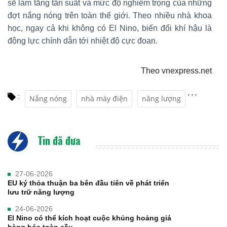
sẽ làm tăng tần suất và mức độ nghiêm trọng của những
đợt nắng nóng trên toàn thế giới. Theo nhiều nhà khoa
học, ngay cả khi không có El Nino, biến đổi khí hậu là
động lực chính dẫn tới nhiệt độ cực đoan.
Theo vnexpress.net
,
,
,
:
Nắng nóng
nhà máy điện
năng lượng
Tin đã đưa
27-06-2026
EU ký thỏa thuận ba bên đầu tiên về phát triển
lưu trữ năng lượng
24-06-2026
El Nino có thể kích hoạt cuộc khủng hoảng giá
hàng hóa toàn cầu