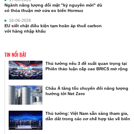
Ngành năng lượng đối mặt "kỷ nguyên mới" dù
có thỏa thuận mở cửa eo biển Hormuz
16-06-2026
EU siết chặt điều kiện tạm hoãn áp thuế carbon
với hàng nhập khẩu
TIN NỔI BẬT
Thủ tướng nêu 3 đề xuất quan trọng tại
Phiên thảo luận cấp cao BRICS mở rộng
Châu Á tăng tốc chuyển đổi năng lượng
hướng tới Net Zero
Thủ tướng: Việt Nam sẵn sàng tham gia,
dẫn dắt trong các cơ chế hợp tác về biển