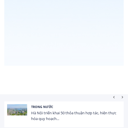
HOẠT ĐỘNG ĐẦU TƯ
Tổng vốn FDI đăng ký vào Việt Nam đạt gần 25 tỷ
USD trong 5 tháng...