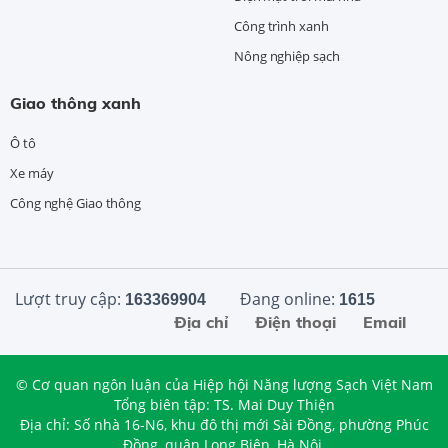
Công trình xanh
Nông nghiệp sạch
Giao thông xanh
Ô tô
Xe máy
Công nghệ Giao thông
Lượt truy cập:
Đang online:
163369904
1615
Địa chỉ
Điện thoại
Email
© Cơ quan ngôn luận của Hiệp hội Năng lượng Sạch Việt Nam
Tổng biên tập: TS. Mai Duy Thiện
Địa chỉ: Số nhà 16-N6, khu đô thị mới Sài Đồng, phường Phúc
Đồng, quận Long Biên, Hà Nội.