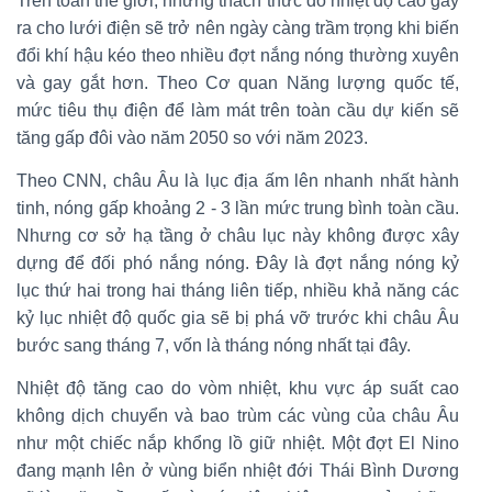
Trên toàn thế giới, những thách thức do nhiệt độ cao gây
ra cho lưới điện sẽ trở nên ngày càng trầm trọng khi biến
đổi khí hậu kéo theo nhiều đợt nắng nóng thường xuyên
và gay gắt hơn. Theo Cơ quan Năng lượng quốc tế,
mức tiêu thụ điện để làm mát trên toàn cầu dự kiến sẽ
tăng gấp đôi vào năm 2050 so với năm 2023.
Theo CNN, châu Âu là lục địa ấm lên nhanh nhất hành
tinh, nóng gấp khoảng 2 - 3 lần mức trung bình toàn cầu.
Nhưng cơ sở hạ tầng ở châu lục này không được xây
dựng để đối phó nắng nóng. Đây là đợt nắng nóng kỷ
lục thứ hai trong hai tháng liên tiếp, nhiều khả năng các
kỷ lục nhiệt độ quốc gia sẽ bị phá vỡ trước khi châu Âu
bước sang tháng 7, vốn là tháng nóng nhất tại đây.
Nhiệt độ tăng cao do vòm nhiệt, khu vực áp suất cao
không dịch chuyển và bao trùm các vùng của châu Âu
như một chiếc nắp khổng lồ giữ nhiệt. Một đợt El Nino
đang mạnh lên ở vùng biển nhiệt đới Thái Bình Dương