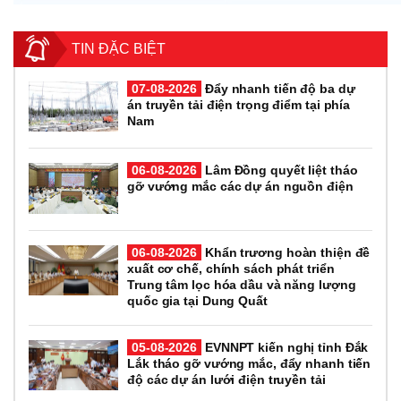
TIN ĐẶC BIỆT
07-08-2026
Đẩy nhanh tiến độ ba dự
án truyền tải điện trọng điểm tại phía
Nam
06-08-2026
Lâm Đồng quyết liệt tháo
gỡ vướng mắc các dự án nguồn điện
06-08-2026
Khẩn trương hoàn thiện đề
xuất cơ chế, chính sách phát triển
Trung tâm lọc hóa dầu và năng lượng
quốc gia tại Dung Quất
05-08-2026
EVNNPT kiến nghị tỉnh Đắk
Lắk tháo gỡ vướng mắc, đẩy nhanh tiến
độ các dự án lưới điện truyền tải