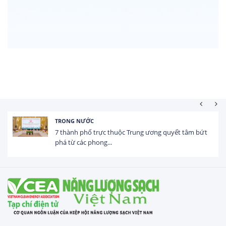
HOẠT ĐỘNG ĐẦU TƯ
Tổng vốn FDI đăng ký vào Việt Nam đạt gần 25 tỷ
USD trong 5 tháng...