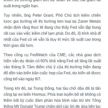
suất trong ngắn hạn.
Tuy nhiên, ông Peter Grant, Phó Chủ tịch kiêm chiến
lược gia trưởng về thị trường kim loại tại Zaner Metals
nhận định rằng thực tế đang cho thấy Fed vẫn tập trung
rất cao vào việc kiềm chế lạm phát. Do đó, lộ trình khả dĩ
nhất của Fed có vẻ vẫn là duy trì mức lãi suất cao trong
thời gian dài hơn.
Theo công cụ FedWatch của CME, các nhà giao dịch
hiện vẫn dự đoán có 60% khả năng Fed sẽ tăng lãi suất
vào tháng 9. Tâm điểm chú ý của thị trường hiện đang
đổ dồn vào biên bản cuộc họp của Fed, dự kiến sẽ được
công bố vào ngày 8/7.
Trong khi đó, tại Trung Đông, hai tàu chở dầu đã bị tấn
công tại eo biển Hormuz. Phía Iran tuyên bố sẽ không có
thêm bất kỳ cuộc đàm phán hòa bình nào trừ khi Tổng
thống Mỹ Donald Trump chấm dứt các lời đe dọa liên tục