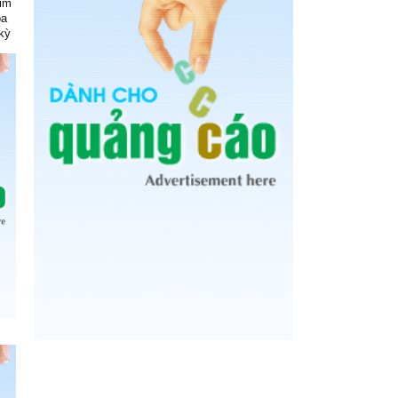
kim
óa
kỳ