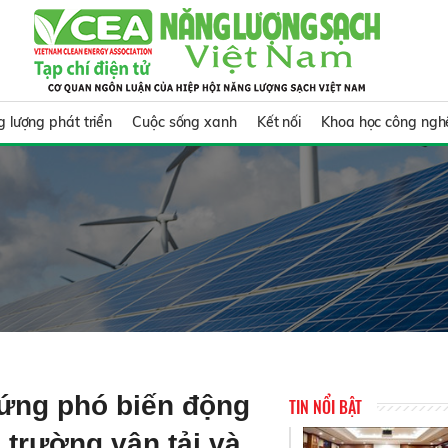
 lượng phát triển
Cuộc sống xanh
Kết nối
Khoa học công ngh
 ứng phó biến động
TIN NỔI BẬT
ị trường vận tải và