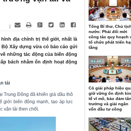
|
Tổng Bí thư, Chủ tịc
nước: Phải đổi mới
công tác quy hoạch 
nh địa chính trị thế giới, nhất là
tổ chức phát triển hạ
, Bộ Xây dựng vừa có báo cáo gửi
tầng
về những tác động của biến động
 cấp bách nhằm ổn định hoạt động
n tải
Có giải pháp hiệu qu
giữ vững ổn định ki
i Trung Đông đã khiến giá dầu thô
tế vĩ mô, bảo đảm tă
ế giới biến động mạnh, tạo áp lực
trưởng và giải ngân
c vận tải then chốt.
vốn đầu tư công