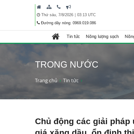
|
Thứ sáu, 7/8/2026
03:13 UTC
Đường dây nóng: 0969.019.086
Tin tức
Năng lượng sạch
Năng
TRONG NƯỚC
Trang chủ
Tin tức
Chủ động các giải pháp
giá xăng dầu, ổn định th