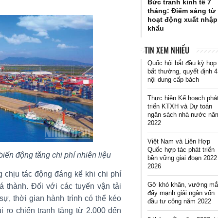
Bức tranh kinh tế 7
tháng: Điểm sáng từ
hoạt động xuất nhập
khẩu
TIN XEM NHIỀU
Quốc hội bắt đầu kỳ họp
bất thường, quyết định 4
nội dung cấp bách
Thực hiện Kế hoạch phá
triển KTXH và Dự toán
ngân sách nhà nước nă
2022
Việt Nam và Liên Hợp
Quốc hợp tác phát triển
biến động tăng chi phí nhiên liệu
bền vững giai đoạn 2022
2026
 chịu tác động đáng kể khi chi phí
Gỡ khó khăn, vướng mắ
 thành. Đối với các tuyến vận tải
đẩy mạnh giải ngân vốn
ự, thời gian hành trình có thể kéo
đầu tư công năm 2022
i ro chiến tranh tăng từ 2.000 đến