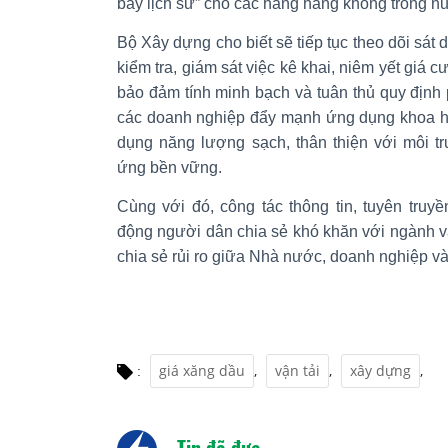
bay lịch sử” cho các hãng hàng không trong n
Bộ Xây dựng cho biết sẽ tiếp tục theo dõi sát 
kiểm tra, giám sát việc kê khai, niêm yết giá
bảo đảm tính minh bạch và tuân thủ quy định 
các doanh nghiệp đẩy mạnh ứng dụng khoa h
dụng năng lượng sạch, thân thiện với môi t
ứng bền vững.
Cùng với đó, công tác thông tin, tuyên tr
động người dân chia sẻ khó khăn với ngành vận 
chia sẻ rủi ro giữa Nhà nước, doanh nghiệp v
giá xăng dầu
,
vận tải
,
xây dựng
,
:
Tin đã đưa