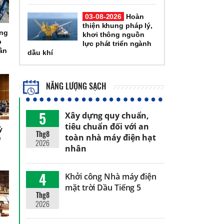
03-08-2026
Hoàn
thiện khung pháp lý,
ổng
khơi thông nguồn
p
lực phát triển ngành
ần
dầu khí
NĂNG LƯỢNG SẠCH
5
Xây dựng quy chuẩn,
tiêu chuẩn đối với an
ỳ
Thg8
toàn nhà máy điện hạt
ệ
2026
nhân
4
Khởi công Nhà máy điện
mặt trời Dầu Tiếng 5
Thg8
2026