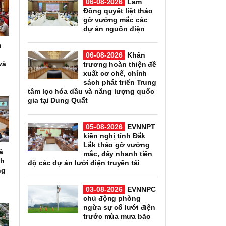
06-08-2026
Lâm
Đồng quyết liệt tháo
gỡ vướng mắc các
dự án nguồn điện
h
06-08-2026
Khẩn
và
trương hoàn thiện đề
xuất cơ chế, chính
sách phát triển Trung
tâm lọc hóa dầu và năng lượng quốc
gia tại Dung Quất
05-08-2026
EVNNPT
kiến nghị tỉnh Đắk
Lắk tháo gỡ vướng
ả
mắc, đẩy nhanh tiến
nh
độ các dự án lưới điện truyền tải
ng
03-08-2026
EVNNPC
chủ động phòng
ngừa sự cố lưới điện
trước mùa mưa bão