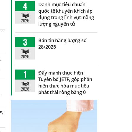
4
Danh mục tiêu chuẩn
quốc tế khuyến khích áp
Thg8
dụng trong lĩnh vực năng
2026
lượng nguyên tử
3
Bản tin năng lượng số
28/2026
Thg8
2026
t
m
1
Đẩy mạnh thực hiện
Tuyên bố JETP, góp phần
Thg8
hiện thực hóa mục tiêu
2026
phát thải ròng bằng 0
 -
c,