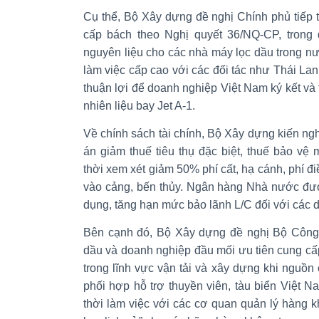
Cụ thể, Bộ Xây dựng đề nghị Chính phủ tiếp t
cấp bách theo Nghị quyết 36/NQ-CP, trong
nguyên liệu cho các nhà máy lọc dầu trong nướ
làm việc cấp cao với các đối tác như Thái La
thuận lợi để doanh nghiệp Việt Nam ký kết v
nhiên liệu bay Jet A-1.
Về chính sách tài chính, Bộ Xây dựng kiến n
án giảm thuế tiêu thụ đặc biệt, thuế bảo vệ
thời xem xét giảm 50% phí cất, hạ cánh, phí đi
vào cảng, bến thủy. Ngân hàng Nhà nước được
dụng, tăng hạn mức bảo lãnh L/C đối với các
Bên cạnh đó, Bộ Xây dựng đề nghị Bộ Công
dầu và doanh nghiệp đầu mối ưu tiên cung cấp
trong lĩnh vực vận tải và xây dựng khi nguồ
phối hợp hỗ trợ thuyền viên, tàu biển Việt 
thời làm việc với các cơ quan quản lý hàng kh