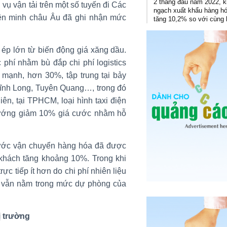
2 tháng đầu năm 2022, 
vụ vận tải trên một số tuyến đi Các
ngạch xuất khẩu hàng h
ên minh châu Âu đã ghi nhận mức
tăng 10,2% so với cùng 
 ép lớn từ biến động giá xăng dầu.
phí nhằm bù đắp chi phí logistics
mạnh, hơn 30%, tập trung tại bảy
Vĩnh Long, Tuyên Quang…, trong đó
ên, tại TPHCM, loại hình taxi điện
hướng giảm 10% giá cước nhằm hỗ
 cước vận chuyển hàng hóa đã được
khách tăng khoảng 10%. Trong khi
ực tiếp ít hơn do chi phí nhiên liệu
ện vẫn nằm trong mức dự phòng của
ị trường