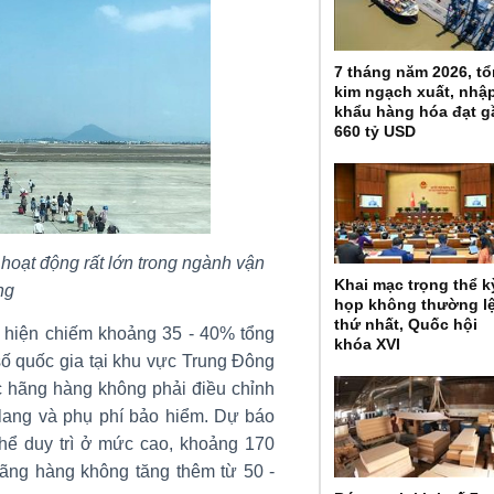
7 tháng năm 2026, t
kim ngạch xuất, nhậ
khẩu hàng hóa đạt g
660 tỷ USD
í hoạt động rất lớn trong ngành vận
Khai mạc trọng thể k
ng
họp không thường l
thứ nhất, Quốc hội
ệu hiện chiếm khoảng 35 - 40% tổng
khóa XVI
số quốc gia tại khu vực Trung Đông
 hãng hàng không phải điều chỉnh
h lang và phụ phí bảo hiểm. Dự báo
 thể duy trì ở mức cao, khoảng 170
hãng hàng không tăng thêm từ 50 -