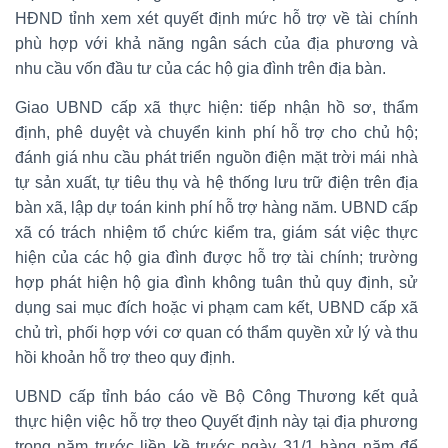
HĐND tỉnh xem xét quyết định mức hỗ trợ về tài chính
phù hợp với khả năng ngân sách của địa phương và
nhu cầu vốn đầu tư của các hộ gia đình trên địa bàn.
Giao UBND cấp xã thực hiện: tiếp nhận hồ sơ, thẩm
định, phê duyệt và chuyển kinh phí hỗ trợ cho chủ hộ;
đánh giá nhu cầu phát triển nguồn điện mặt trời mái nhà
tự sản xuất, tự tiêu thụ và hệ thống lưu trữ điện trên địa
bàn xã, lập dự toán kinh phí hỗ trợ hàng năm. UBND cấp
xã có trách nhiệm tổ chức kiểm tra, giám sát việc thực
hiện của các hộ gia đình được hỗ trợ tài chính; trường
hợp phát hiện hộ gia đình không tuân thủ quy định, sử
dụng sai mục đích hoặc vi phạm cam kết, UBND cấp xã
chủ trì, phối hợp với cơ quan có thẩm quyền xử lý và thu
hồi khoản hỗ trợ theo quy định.
UBND cấp tỉnh báo cáo về Bộ Công Thương kết quả
thực hiện việc hỗ trợ theo Quyết định này tại địa phương
trong năm trước liền kề trước ngày 31/1 hàng năm để