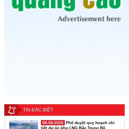
TIN ĐẶC BIỆT
08-08-2026
Phê duyệt quy hoạch chi
tiết dự án kho LNG Bắc Trung Bộ