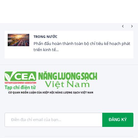
HOẠT ĐỘNG ĐẦU TƯ
h phát
Tổng vốn FDI đăng ký vào Việt Nam đạt gần 25 t
USD trong 5 tháng...
ĐĂNG KÝ