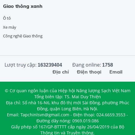
Giao thông xanh
Ô tô
Xe máy
Công nghệ Giao thông
Lượt truy cập:
Đang online:
163239404
1758
Địa chỉ
Điện thoại
Email
© Cơ quan ngôn luận của Hiệp hội Năng lượng Sạch Việt Nam
Tổng biên tập: TS. Mai Duy Thiện
Địa chỉ: Số nhà 16-N6, khu đô thị mới Sài Đồng, phường Phúc
Đồng, quận Long Biên, Hà Nội.
Email: Tapchinlsvn@gmail.com - Điện thoại: 024.6659.3553 -
Đường dây nóng: 0969.019.086
Giấy phép số 167/GP-BTTTT cấp ngày 26/04/2019 của Bộ
Thông tin và Truyền thông.