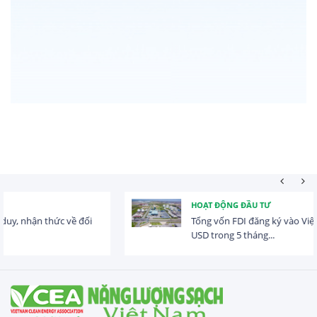
HOẠT ĐỘNG ĐẦU TƯ
Tổng vốn FDI đăng ký vào Việt Nam đạt gần 25 tỷ
USD trong 5 tháng...