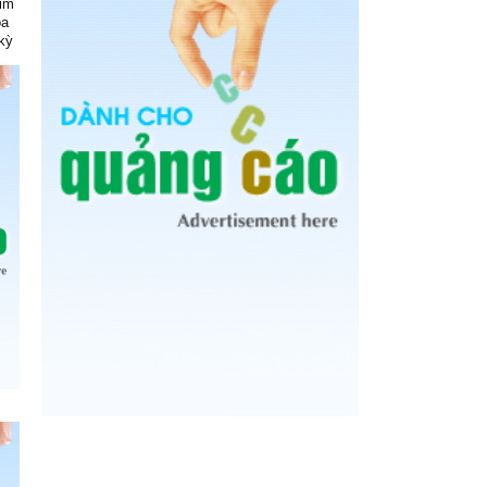
kim
óa
kỳ