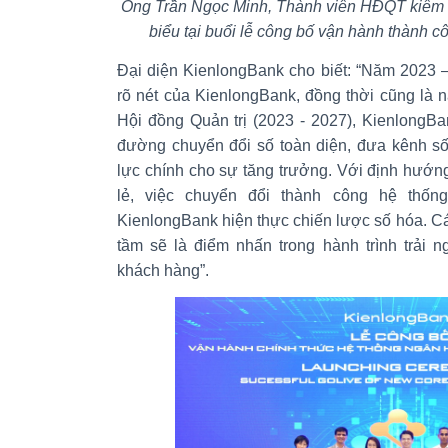
Ông Trần Ngọc Minh, Thành viên HĐQT kiêm 
biểu tại buổi lễ công bố vận hành thành c
Đại diện KienlongBank cho biết: “Năm 2023 – 
rõ nét của KienlongBank, đồng thời cũng là
Hội đồng Quản trị (2023 - 2027), KienlongBa
đường chuyển đổi số toàn diện, đưa kênh s
lực chính cho sự tăng trưởng. Với định hướn
lẻ, việc chuyển đổi thành công hệ thốn
KienlongBank hiện thực chiến lược số hóa. C
tầm sẽ là điểm nhấn trong hành trình trải
khách hàng”.