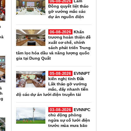
06-08-2026
Lâm
Đồng quyết liệt tháo
gỡ vướng mắc các
dự án nguồn điện
h
06-08-2026
Khẩn
và
trương hoàn thiện đề
xuất cơ chế, chính
sách phát triển Trung
tâm lọc hóa dầu và năng lượng quốc
gia tại Dung Quất
05-08-2026
EVNNPT
kiến nghị tỉnh Đắk
Lắk tháo gỡ vướng
ả
mắc, đẩy nhanh tiến
nh
độ các dự án lưới điện truyền tải
ng
03-08-2026
EVNNPC
chủ động phòng
ngừa sự cố lưới điện
trước mùa mưa bão