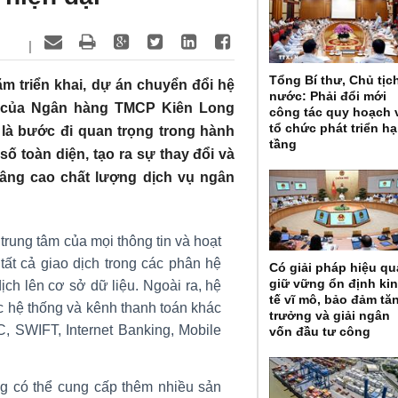
|
Tổng Bí thư, Chủ tịc
m triển khai, dự án chuyển đổi hệ
nước: Phải đổi mới
i của Ngân hàng TMCP Kiên Long
công tác quy hoạch 
tổ chức phát triển hạ
là bước đi quan trọng trong hành
tầng
số toàn diện, tạo ra sự thay đổi và
nâng cao chất lượng dịch vụ ngân
rung tâm của mọi thông tin và hoạt
tất cả giao dịch trong các phân hệ
Có giải pháp hiệu qu
giữ vững ổn định ki
ịch lên cơ sở dữ liệu. Ngoài ra, hệ
tế vĩ mô, bảo đảm tă
c hệ thống và kênh thanh toán khác
trưởng và giải ngân
, SWIFT, Internet Banking, Mobile
vốn đầu tư công
g có thể cung cấp thêm nhiều sản