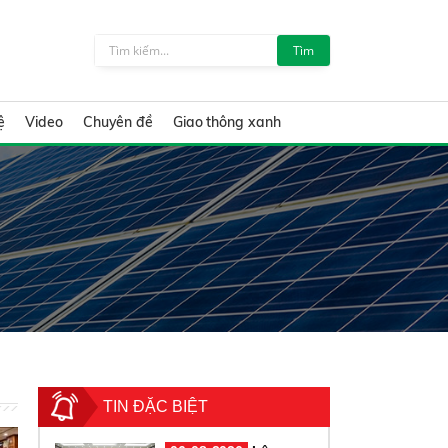
Tìm
ệ
Video
Chuyên đề
Giao thông xanh
TIN ĐẶC BIỆT