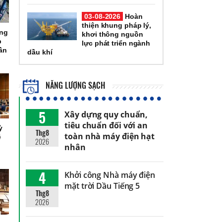
03-08-2026
Hoàn
thiện khung pháp lý,
ổng
khơi thông nguồn
p
lực phát triển ngành
ần
dầu khí
NĂNG LƯỢNG SẠCH
5
Xây dựng quy chuẩn,
tiêu chuẩn đối với an
ỳ
Thg8
toàn nhà máy điện hạt
ệ
2026
nhân
4
Khởi công Nhà máy điện
mặt trời Dầu Tiếng 5
Thg8
2026