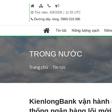
|
Thứ năm, 6/8/2026
11:55 UTC
Đường dây nóng: 0969.019.086
Tin tức
Năng lượng sạch
Năng
TRONG NƯỚC
Trang chủ
Tin tức
KienlongBank vận hành 
thống ngân hàng lõi mới