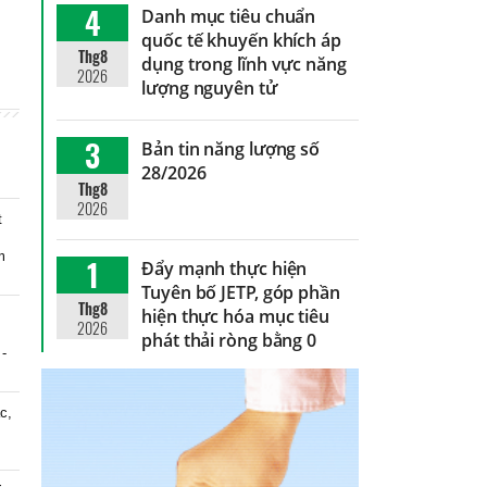
4
Danh mục tiêu chuẩn
quốc tế khuyến khích áp
Thg8
dụng trong lĩnh vực năng
2026
lượng nguyên tử
3
Bản tin năng lượng số
28/2026
Thg8
2026
t
m
1
Đẩy mạnh thực hiện
Tuyên bố JETP, góp phần
Thg8
hiện thực hóa mục tiêu
2026
phát thải ròng bằng 0
 -
c,