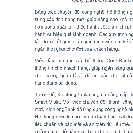
Quầy giao dịch sau khi vận 
Bằng việc chuyển đổi công nghệ, hệ thống n
sung các tính năng mới giúp nâng cao khả nă
hơn trong quản trị - điều hành, tiết giảm chi phí
hành và hiệu quả kinh doanh. Các quy trình n
tác được rút gọn, giúp giao dịch viên có thể x
ngắn thời gian chờ đợi của khách hàng.
Việc đầu tư nâng cấp hệ thống Core Bankin
thông tin cho khách hàng, giúp ngân hàng quản
chất lượng quản lý và độ an toàn cho tất c
hàng đang sử dụng.
Trước đó, KienlongBank cũng đã nâng cấp th
Smart Vista. Với việc chuyển đổi thành côn
mới, KienlongBank đã ứng dụng công nghệ hiệ
Hệ thống mới đề cao tính an toàn bảo mật đ
tiêu chuẩn về bảo mật và an toàn dữ liệu thẻ
cường mức độ bảo mật, hạn chế giao dịch g