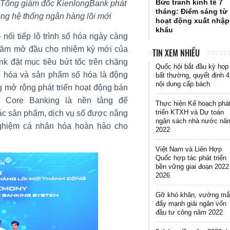
Bức tranh kinh tế 7
Tổng giám đốc KienlongBank phát
tháng: Điểm sáng từ
ông hệ thống ngân hàng lõi mới
hoạt động xuất nhập
khẩu
nối tiếp lộ trình số hóa ngày càng
 năm mở đầu cho nhiệm kỳ mới của
TIN XEM NHIỀU
nk đặt mục tiêu bứt tốc trên chặng
Quốc hội bắt đầu kỳ họp
ố hóa và sản phẩm số hóa là động
bất thường, quyết định 4
nội dung cấp bách
g mở rộng phát triển hoạt động bán
g Core Banking là nền tảng để
Thực hiện Kế hoạch phá
triển KTXH và Dự toán
ác sản phẩm, dịch vụ số được nâng
ngân sách nhà nước nă
 nghiệm cá nhân hóa hoàn hảo cho
2022
Việt Nam và Liên Hợp
Quốc hợp tác phát triển
bền vững giai đoạn 2022
2026
Gỡ khó khăn, vướng mắ
đẩy mạnh giải ngân vốn
đầu tư công năm 2022