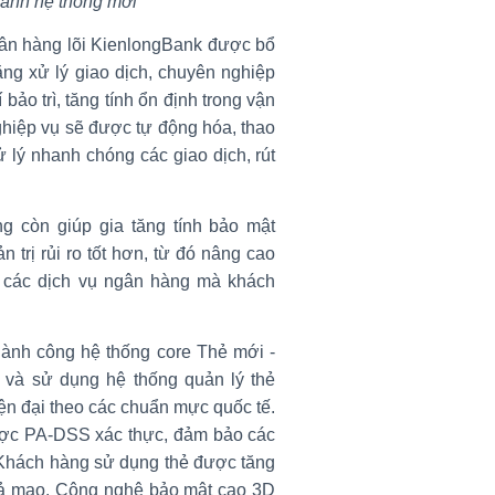
hành hệ thống mới
gân hàng lõi KienlongBank được bổ
ng xử lý giao dịch, chuyên nghiệp
 bảo trì, tăng tính ổn định trong vận
ghiệp vụ sẽ được tự động hóa, thao
ử lý nhanh chóng các giao dịch, rút
g còn giúp gia tăng tính bảo mật
 trị rủi ro tốt hơn, từ đó nâng cao
ả các dịch vụ ngân hàng mà khách
ành công hệ thống core Thẻ mới -
g và sử dụng hệ thống quản lý thẻ
n đại theo các chuẩn mực quốc tế.
ược PA-DSS xác thực, đảm bảo các
. Khách hàng sử dụng thẻ được tăng
iả mạo. Công nghệ bảo mật cao 3D