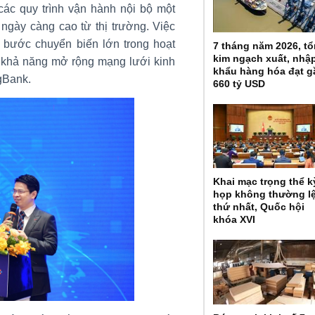
 các quy trình vận hành nội bộ một
ngày càng cao từ thị trường. Việc
 bước chuyển biến lớn trong hoạt
7 tháng năm 2026, t
kim ngạch xuất, nhậ
, khả năng mở rộng mạng lưới kinh
khẩu hàng hóa đạt g
gBank.
660 tỷ USD
Khai mạc trọng thể k
họp không thường l
thứ nhất, Quốc hội
khóa XVI