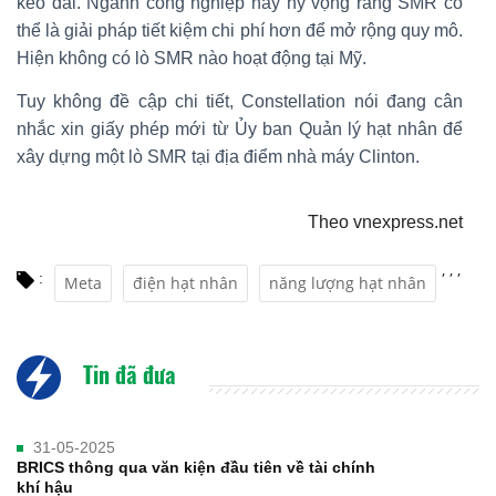
kéo dài. Ngành công nghiệp này hy vọng rằng SMR có
thể là giải pháp tiết kiệm chi phí hơn để mở rộng quy mô.
Hiện không có lò SMR nào hoạt động tại Mỹ.
Tuy không đề cập chi tiết, Constellation nói đang cân
nhắc xin giấy phép mới từ Ủy ban Quản lý hạt nhân để
xây dựng một lò SMR tại địa điểm nhà máy Clinton.
Theo vnexpress.net
,
,
,
:
Meta
điện hạt nhân
năng lượng hạt nhân
Tin đã đưa
31-05-2025
BRICS thông qua văn kiện đầu tiên về tài chính
khí hậu