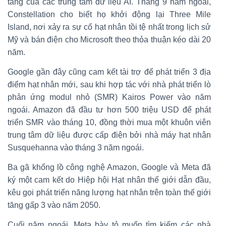
tăng của các trung tâm dữ liệu AI. Tháng 9 năm ngoái,
Constellation cho biết họ khởi động lại Three Mile
Island, nơi xảy ra sự cố hạt nhân tồi tệ nhất trong lịch sử
Mỹ và bán điện cho Microsoft theo thỏa thuận kéo dài 20
năm.
Google gần đây cũng cam kết tài trợ để phát triển 3 địa
điểm hạt nhân mới, sau khi hợp tác với nhà phát triển lò
phản ứng modul nhỏ (SMR) Kairos Power vào năm
ngoái. Amazon đã đầu tư hơn 500 triệu USD để phát
triển SMR vào tháng 10, đồng thời mua một khuôn viên
trung tâm dữ liệu được cấp điện bởi nhà máy hạt nhân
Susquehanna vào tháng 3 năm ngoái.
Ba gã khổng lồ công nghệ Amazon, Google và Meta đã
ký một cam kết do Hiệp hội Hạt nhân thế giới dẫn đầu,
kêu gọi phát triển năng lượng hạt nhân trên toàn thế giới
tăng gấp 3 vào năm 2050.
Cuối năm ngoái, Meta bày tỏ muốn tìm kiếm các nhà