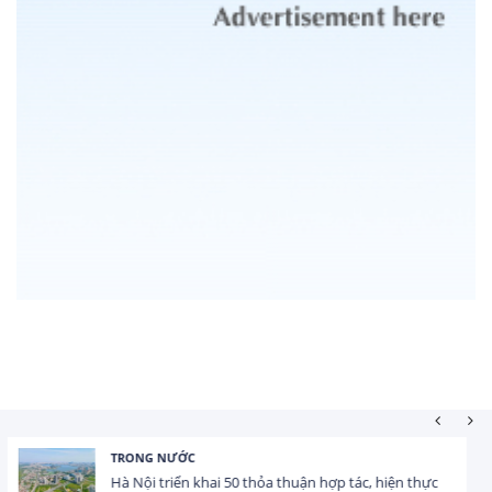
HOẠT ĐỘNG ĐẦU TƯ
Tổng vốn FDI đăng ký vào Việt Nam đạt gần 25 tỷ