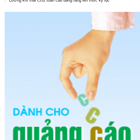
Lượng khí thải CO2 toàn cầu đang tăng lên mức kỷ lục