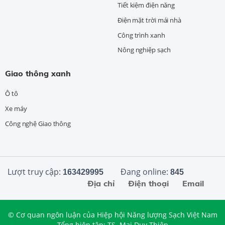
Tiết kiệm điện năng
Điện mặt trời mái nhà
Công trình xanh
Nông nghiệp sạch
Giao thông xanh
Ô tô
Xe máy
Công nghệ Giao thông
Lượt truy cập:
Đang online:
163429995
845
Địa chỉ
Điện thoại
Email
© Cơ quan ngôn luận của Hiệp hội Năng lượng Sạch Việt Nam
Tổng biên tập: TS. Mai Duy Thiện