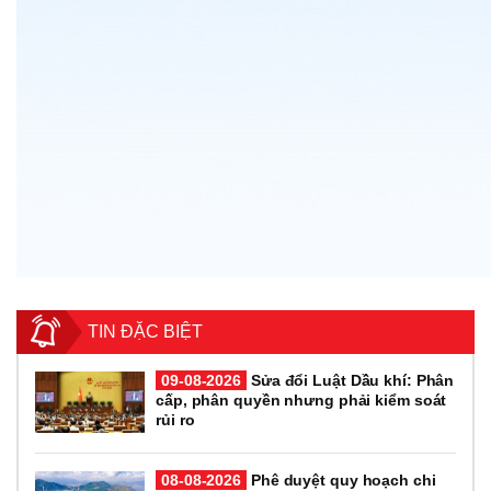
TIN ĐẶC BIỆT
09-08-2026
Sửa đổi Luật Dầu khí: Phân
cấp, phân quyền nhưng phải kiểm soát
rủi ro
08-08-2026
Phê duyệt quy hoạch chi