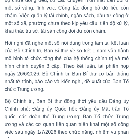
bộ chưa đồng đều, cơ cấu chuyên môn mất cân đối ở
một số vùng, lĩnh vực. Công tác đồng bộ dữ liệu còn
chậm. Việc quản lý tài chính, ngân sách, đầu tư công ở
một số xã, phường chưa theo kịp yêu cầu; tiến độ xử lý,
khai thác trụ sở, tài sản công dôi dư còn chậm.
Hội nghị đã nghe một số nội dung trọng tâm tại kết luận
của Bộ Chính trị, Ban Bí thư về sơ kết 1 năm vận hành
mô hình tổ chức tổng thể của hệ thống chính trị và mô
hình chính quyền 3 cấp. Theo kết luận, tại phiên họp
ngày 26/6/2026, Bộ Chính trị, Ban Bí thư cơ bản thống
nhất tờ trình, báo cáo và kiến nghị, đề xuất của Ban Tổ
chức Trung ương.
Bộ Chính trị, Ban Bí thư đồng thời yêu cầu Đảng ủy
Chính phủ; Đảng ủy Quốc hội; Đảng ủy Mặt trận Tổ
quốc, các đoàn thể Trung ương; Ban Tổ chức Trung
ương và các cơ quan liên quan triển khai một số công
việc sau ngày 1/7/2026 theo chức năng, nhiệm vụ phân