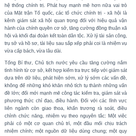
hệ thống chính trị. Phát huy mạnh mẽ hơn nữa vai trò
của Mặt trận Tổ quốc, các tổ chức chính trị - xã hội là
kênh giám sát xã hội quan trọng đối với hiệu quả vận
hành của chính quyền cơ sở, tăng cường đồng thuận xã
hội và khối đại đoàn kết toàn dân tộc. Xử lý tài sản công,
trụ sở và hồ sơ, tài liệu sau sắp xếp phải coi là nhiệm vụ
vừa cấp bách, vừa lâu dài.
Tổng Bí thư, Chủ tịch nước yêu cầu tăng cường nắm
tình hình từ cơ sở, kết hợp kiểm tra trực tiếp với giám sát
dựa trên dữ liệu, phát hiện sớm, xử lý sớm các vấn đề,
không để những khó khăn nhỏ tích tụ thành những vấn
đề lớn; đổi mới mạnh mẽ công tác kiểm tra, giám sát và
phương thức chỉ đạo, điều hành. Đối với các lĩnh vực
liên ngành còn giao thoa, khẩn trương rà soát, điều
chỉnh chức năng, nhiệm vụ theo nguyên tắc: Một việc
phải có một cơ quan chủ trì, một đầu mối chịu trách
nhiệm chính; một nguồn dữ liệu dùng chung; một quy