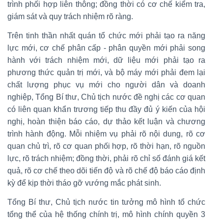
trình phối hợp liên thông; đồng thời có cơ chế kiểm tra,
giám sát và quy trách nhiệm rõ ràng.
Trên tinh thần nhất quán tổ chức mới phải tạo ra năng
lực mới, cơ chế phân cấp - phân quyền mới phải song
hành với trách nhiệm mới, dữ liệu mới phải tạo ra
phương thức quản trị mới, và bộ máy mới phải đem lại
chất lượng phục vụ mới cho người dân và doanh
nghiệp, Tổng Bí thư, Chủ tịch nước đề nghị các cơ quan
có liên quan khẩn trương tiếp thu đầy đủ ý kiến của hội
nghị, hoàn thiện báo cáo, dự thảo kết luận và chương
trình hành động. Mỗi nhiệm vụ phải rõ nội dung, rõ cơ
quan chủ trì, rõ cơ quan phối hợp, rõ thời hạn, rõ nguồn
lực, rõ trách nhiệm; đồng thời, phải rõ chỉ số đánh giá kết
quả, rõ cơ chế theo dõi tiến độ và rõ chế độ báo cáo định
kỳ để kịp thời tháo gỡ vướng mắc phát sinh.
Tổng Bí thư, Chủ tịch nước tin tưởng mô hình tổ chức
tổng thể của hệ thống chính trị, mô hình chính quyền 3