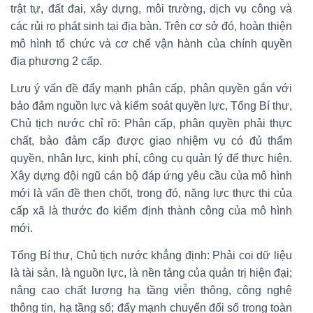
trật tự, đất đai, xây dựng, môi trường, dịch vụ công và
các rủi ro phát sinh tại địa bàn. Trên cơ sở đó, hoàn thiện
mô hình tổ chức và cơ chế vận hành của chính quyền
địa phương 2 cấp.
Lưu ý vấn đề đẩy mạnh phân cấp, phân quyền gắn với
bảo đảm nguồn lực và kiểm soát quyền lực, Tổng Bí thư,
Chủ tịch nước chỉ rõ: Phân cấp, phân quyền phải thực
chất, bảo đảm cấp được giao nhiệm vụ có đủ thẩm
quyền, nhân lực, kinh phí, công cụ quản lý để thực hiện.
Xây dựng đội ngũ cán bộ đáp ứng yêu cầu của mô hình
mới là vấn đề then chốt, trong đó, năng lực thực thi của
cấp xã là thước đo kiểm định thành công của mô hình
mới.
Tổng Bí thư, Chủ tịch nước khẳng định: Phải coi dữ liệu
là tài sản, là nguồn lực, là nền tảng của quản trị hiện đại;
nâng cao chất lượng hạ tầng viễn thông, công nghệ
thông tin, hạ tầng số; đẩy mạnh chuyển đổi số trong toàn