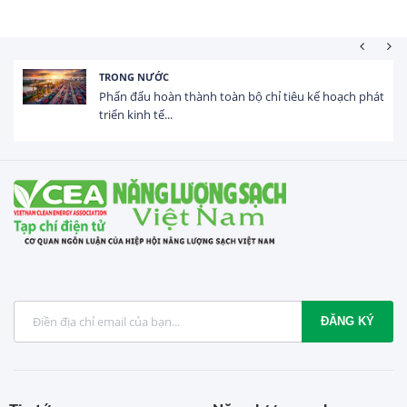
NƯỚC
HOẠT ĐỘNG
 hoàn thành toàn bộ chỉ tiêu kế hoạch phát
Tổng vốn F
 tế...
USD trong 
ĐĂNG KÝ