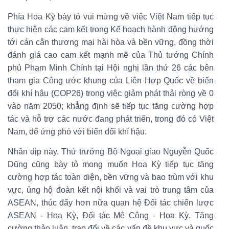
Phía Hoa Kỳ bày tỏ vui mừng về việc Việt Nam tiếp tục
thực hiện các cam kết trong Kế hoạch hành động hướng
tới cán cân thương mại hài hòa và bền vững, đồng thời
đánh giá cao cam kết mạnh mẽ của Thủ tướng Chính
phủ Phạm Minh Chính tại Hội nghị lần thứ 26 các bên
tham gia Công ước khung của Liên Hợp Quốc về biến
đổi khí hậu (COP26) trong việc giảm phát thải ròng về 0
vào năm 2050; khẳng định sẽ tiếp tục tăng cường hợp
tác và hỗ trợ các nước đang phát triển, trong đó có Việt
Nam, để ứng phó với biến đổi khí hậu.
Nhân dịp này, Thứ trưởng Bộ Ngoại giao Nguyễn Quốc
Dũng cũng bày tỏ mong muốn Hoa Kỳ tiếp tục tăng
cường hợp tác toàn diện, bền vững và bao trùm với khu
vực, ủng hộ đoàn kết nội khối và vai trò trung tâm của
ASEAN, thúc đẩy hơn nữa quan hệ Đối tác chiến lược
ASEAN - Hoa Kỳ, Đối tác Mê Công - Hoa Kỳ. Tăng
cường thảo luận, trao đổi về các vấn đề khu vực và quốc