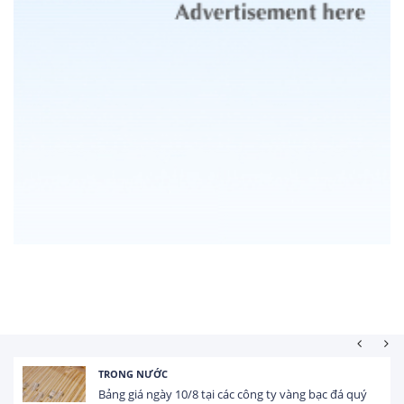
HOẠT ĐỘNG ĐẦU TƯ
Tổng vốn FDI đăng ký vào Việt Nam đạt gần 25 tỷ