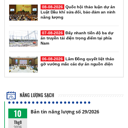
08-08-2026
Quốc hội thảo luận dự án
Luật Dầu khí sửa đổi, bảo đảm an ninh
năng lượng
07-08-2026
Đẩy nhanh tiến độ ba dự
án truyền tải điện trọng điểm tại phía
Nam
06-08-2026
Lâm Đồng quyết liệt tháo
gỡ vướng mắc các dự án nguồn điện
NĂNG LƯỢNG SẠCH
10
Bản tin năng lượng số 29/2026
Thg8
2026