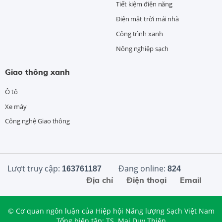
Tiết kiệm điện năng
Điện mặt trời mái nhà
Công trình xanh
Nông nghiệp sạch
Giao thông xanh
Ô tô
Xe máy
Công nghệ Giao thông
Lượt truy cập:
Đang online:
163761187
824
Địa chỉ
Điện thoại
Email
© Cơ quan ngôn luận của Hiệp hội Năng lượng Sạch Việt Nam
Tổng biên tập: TS. Mai Duy Thiện